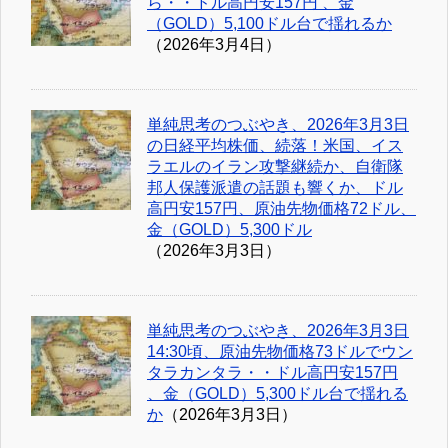
ら・・ドル高円安157円 、金
（GOLD）5,100ドル台で揺れるか
（2026年3月4日）
単純思考のつぶやき、2026年3月3日
の日経平均株価、続落！米国、イス
ラエルのイラン攻撃継続か、自衛隊
邦人保護派遣の話題も響くか、ドル
高円安157円、原油先物価格72ドル、
金（GOLD）5,300ドル
（2026年3月3日）
単純思考のつぶやき、2026年3月3日
14:30頃、原油先物価格73ドルでウン
タラカンタラ・・ドル高円安157円
、金（GOLD）5,300ドル台で揺れる
か
（2026年3月3日）