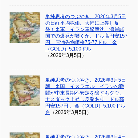
単純思考のつぶやき、2026年3月5日
の日経平均株価、大幅に上昇し反
発！米軍、イラン軍艦撃沈、湾岸諸
国での爆発が響くか、ドル高円安157
円、原油先物価格75-77ドル、金
（GOLD）5,100ドル
（2026年3月5日）
単純思考のつぶやき、2026年3月5日
朝、米国、イスラエル、イランの戦
闘が中東長期不安定を醸すもダウ、
ナスダック上昇し反発あり、ドル高
円安157円 、金（GOLD）5,100ドル
台
（2026年3月5日）
単純思考のつぶやき、2026年3月4日