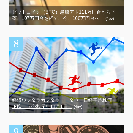
ビットコイン（BTC）急騰アト111万円台から下
落、107万円台を経て、今、108万円台へ！
(4pv)
経済ウンタラカンタラ・・ダウ、日経平均株価、
下降！（令和元年11月1日）
(4pv)