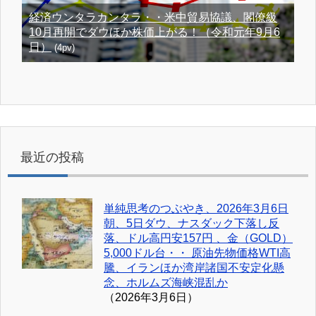
経済ウンタラカンタラ・・米中貿易協議、閣僚級
10月再開でダウほか株価上がる！（令和元年9月6
日）
(4pv)
最近の投稿
単純思考のつぶやき、2026年3月6日
朝、5日ダウ、ナスダック下落し反
落、ドル高円安157円 、金（GOLD）
5,000ドル台・・ 原油先物価格WTI高
騰、イランほか湾岸諸国不安定化懸
念、ホルムズ海峡混乱か
（2026年3月6日）