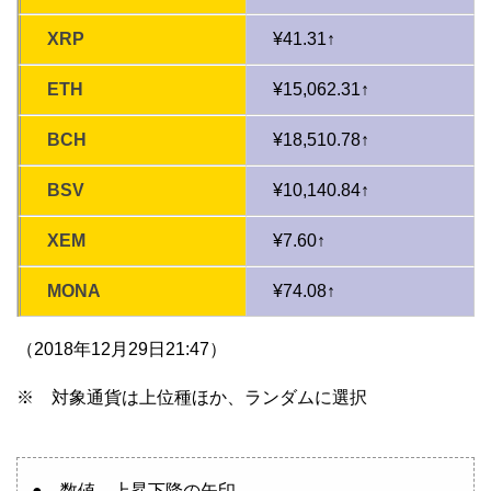
XRP
¥41.31↑
ETH
¥15,062.31↑
BCH
¥18,510.78↑
BSV
¥10,140.84↑
XEM
¥7.60↑
MONA
¥74.08↑
（2018年12月29日21:47）
※ 対象通貨は上位種ほか、ランダムに選択
● 数値、上昇下降の矢印