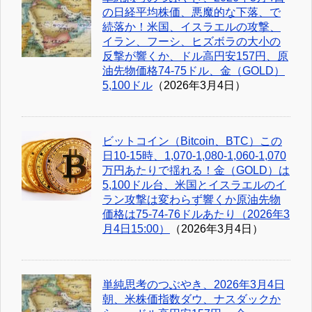
の日経平均株価、悪魔的な下落、で
続落か！米国、イスラエルの攻撃、
イラン、フーシ、ヒズボラの大小の
反撃が響くか、ドル高円安157円、原
油先物価格74-75ドル、金（GOLD）
5,100ドル
（2026年3月4日）
ビットコイン（Bitcoin、BTC）この
日10-15時、1,070-1,080-1,060-1,070
万円あたりで揺れる！金（GOLD）は
5,100ドル台、米国とイスラエルのイ
ラン攻撃は変わらず響くか原油先物
価格は75-74-76ドルあたり（2026年3
月4日15:00）
（2026年3月4日）
単純思考のつぶやき、2026年3月4日
朝、米株価指数ダウ、ナスダックか