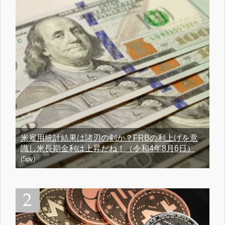
米雇用統計結果は諸刃の剣か？FRBの利上げを意
識し米長期金利は上昇だね！（令和4年8月6日）
(5pv)