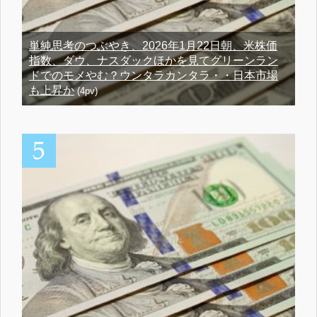
単純思考のつぶやき、2026年1月22日朝、米株価
指数、ダウ、ナスダックほかを見てグリーンラン
ドでのモメやむ？ウンタラカンタラ・・日本市場
も上昇か
(4pv)