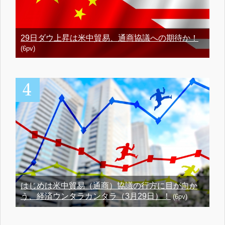
29日ダウ上昇は米中貿易、通商協議への期待か！
(6pv)
はじめは米中貿易（通商）協議の行方に目が向か
う、経済ウンタラカンタラ（3月29日）！
(6pv)