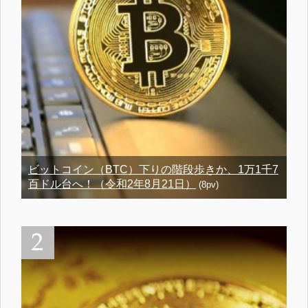
ビットコイン（BTC）下りの階段歩きか、1万1千7
百ドル台へ！（令和2年8月21日）
(8pv)