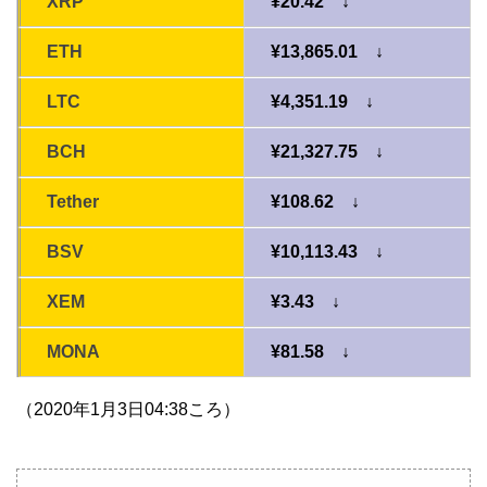
XRP
¥20.42 ↓
ETH
¥13,865.01 ↓
LTC
¥4,351.19 ↓
BCH
¥21,327.75 ↓
Tether
¥108.62 ↓
BSV
¥10,113.43 ↓
XEM
¥3.43 ↓
MONA
¥81.58 ↓
（2020年1月3日04:38ころ）