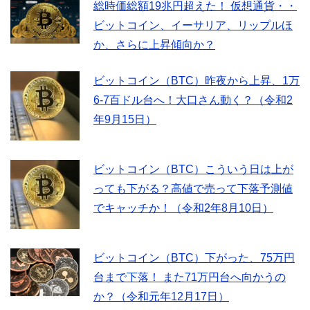
総時価総額19兆円超えた！ 仮想通貨・・
ビットコイン、イーサリア、リップルほ
か、さらに上昇傾向か？
ビットコイン（BTC）昨夜から上昇、1万
6-7百ドル台へ！大口さん動く？（令和2
年9月15日）
ビットコイン（BTC）こういう日は上が
っても下がる？高値で売って下落予測値
でキャッチか！（令和2年8月10日）
ビットコイン（BTC）下がった、75万円
台まで下落！ また71万円台へ向かうの
か？（令和元年12月17日）