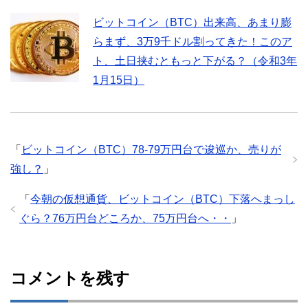
ビットコイン（BTC）出来高、あまり膨
らまず、3万9千ドル割ってきた！このア
ト、土日挟むともっと下がる？（令和3年
1月15日）
「
ビットコイン（BTC）78-79万円台で逡巡か、売りが
強し？
」
「
今朝の仮想通貨、ビットコイン（BTC）下落へまっし
ぐら？76万円台どころか、75万円台へ・・
」
コメントを残す