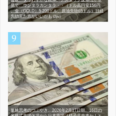
見て、ウンタラカンタラ・・（ドル高円安156円
、金（GOLD）5,200ドル、原油先物65ドル）日経
先物見た方がいいかも
(2pv)
単純思考のつぶやき、2026年2月17日朝、16日の
米株式市場休場から日本市場は様子見発進か！と