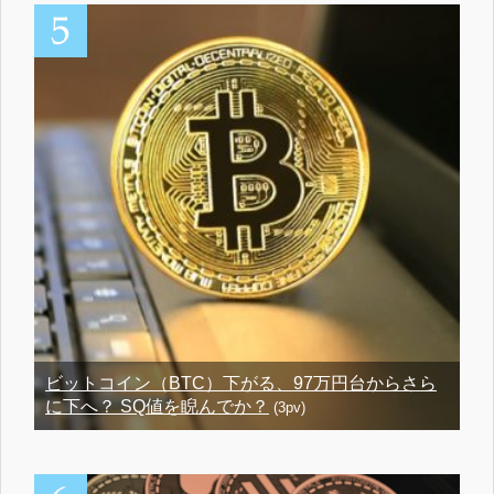
ビットコイン（BTC）下がる、97万円台からさら
に下へ？ SQ値を睨んでか？
(3pv)