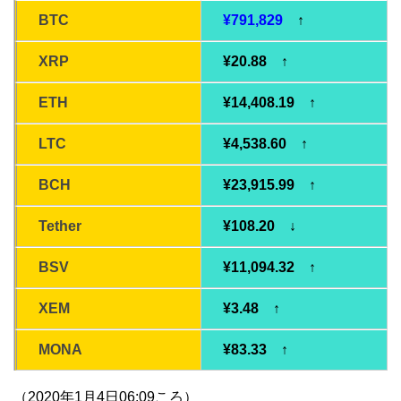
BTC
¥791,829
↑
XRP
¥20.88 ↑
ETH
¥14,408.19 ↑
LTC
¥4,538.60 ↑
BCH
¥23,915.99 ↑
Tether
¥108.20 ↓
BSV
¥11,094.32 ↑
XEM
¥3.48 ↑
MONA
¥83.33 ↑
（2020年1月4日06:09ころ）