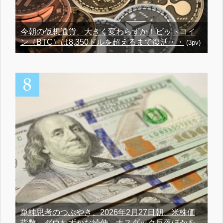
今朝の仮想通貨、大きく変わらずか！ビットコイ
ン（BTC）は8,350ドルを超えるまで復活・・
(3pv)
単純思考のつぶやき、2026年2月27日朝、米株価
指数、ダウわずかな続伸、ナスダック反落ほかを