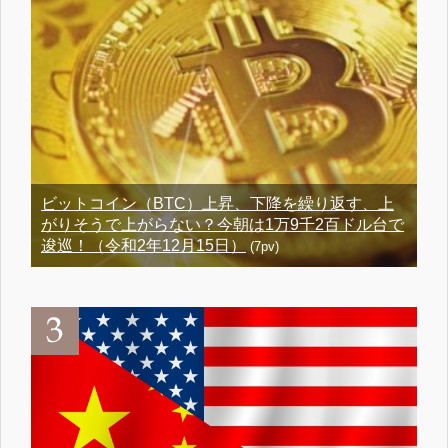
ビットコイン（BTC）上昇、下降を繰り返す、上
がりそうで上がらない？今朝は1万9千2百ドル台で
逡巡！（令和2年12月15日）
(7pv)