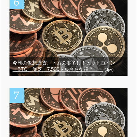
今朝の仮想通貨、下落の姿多し！ビットコイン
（BTC）暴落、7,500ドル台を彷徨う・・
(3pv)