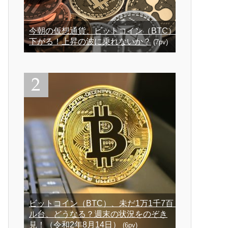
今朝の仮想通貨、ビットコイン（BTC）
下がる！上昇の波に乗れないか？
(7pv)
ビットコイン（BTC）、未だ1万1千7百ド
ル台、どうなる？週末の状況をのぞき
見！（令和2年8月14日）
(6pv)