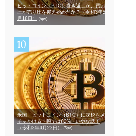
ビットコイン（BTC）巻き返しか、買い
圧が売り圧を抑え始めたか？（令和3年5
月18日）
(5pv)
米国、ビットコイン（BTC）に課税をメ
チャかける？噂では80%、いやな話！
（令和3年4月23日）
(5pv)