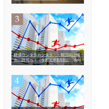
経済ウンタラカンタラ・・韓国向け輸
出、許可へ！（令和元年8月8日）
(6pv)