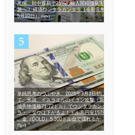
米国、対中貿易で25%の輸入関税強化実
施へ！ 経済ウンタラカンタラ（令和元年
5月10日）
(6pv)
単純思考のつぶやき、2026年3月3日朝に
て、米国、イスラエルのイラン攻撃（原
油先物価格71-72ドル）でウンタラカンタ
ラ・・ダウは下がるよ！ドル高円安157円
、金（GOLD）5,300ドル台で揺れるか
(5pv)