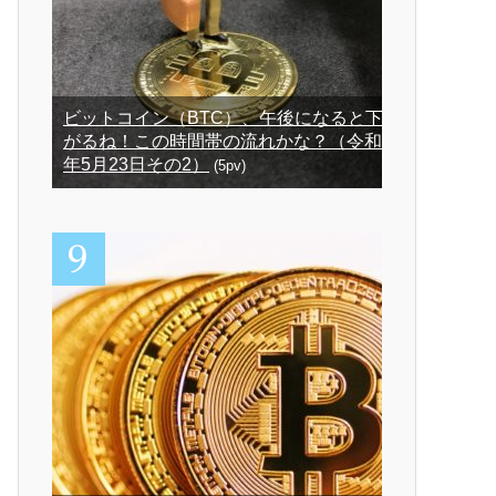
ビットコイン（BTC）、午後になると下
がるね！この時間帯の流れかな？（令和3
年5月23日その2）
(5pv)