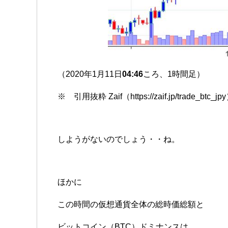
（2020年1月11日
04:46
ころ、1時間足）
※ 引用抜粋 Zaif（https://zaif.jp/trade_btc_jp
しようがないのでしょう・・ね。
ほかに
この時間の仮想通貨全体の総時価総額と
ビットコイン（BTC）ドミナンスは