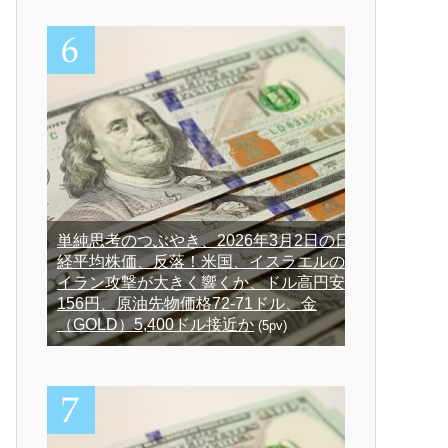
単純思考のつぶやき、2026年3月2日の日
経平均株価、反落！米国、イスラエルの
イラン攻撃が大きく響くか、ドル高円安
156円、原油先物価格72-71ドル、金
（GOLD）5,400ドル接近か
(5pv)