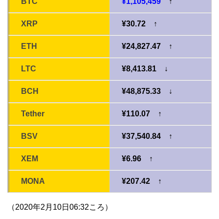
BTC
¥1,105,459
↑
XRP
¥30.72 ↑
ETH
¥24,827.47 ↑
LTC
¥8,413.81 ↓
BCH
¥48,875.33 ↓
Tether
¥110.07 ↑
BSV
¥37,540.84 ↑
XEM
¥6.96 ↑
MONA
¥207.42 ↑
（2020年2月10日06:32ころ）