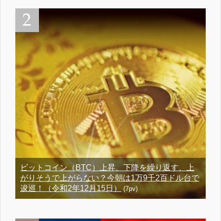
ビットコイン（BTC）上昇、下降を繰り返す、上
がりそうで上がらない？今朝は1万9千2百ドル台で
逡巡！（令和2年12月15日）
(7pv)