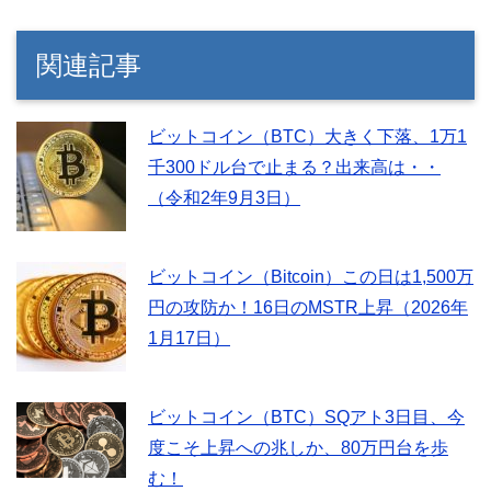
関連記事
ビットコイン（BTC）大きく下落、1万1
千300ドル台で止まる？出来高は・・
（令和2年9月3日）
ビットコイン（Bitcoin）この日は1,500万
円の攻防か！16日のMSTR上昇（2026年
1月17日）
ビットコイン（BTC）SQアト3日目、今
度こそ上昇への兆しか、80万円台を歩
む！