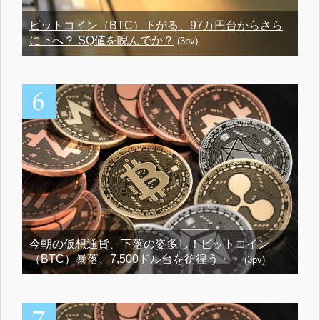
ビットコイン（BTC）下がる、97万円台からさら
に下へ？ SQ値を睨んでか？
(3pv)
今朝の仮想通貨、下落の姿多し！ビットコイン
（BTC）暴落、7,500ドル台を彷徨う・・
(3pv)