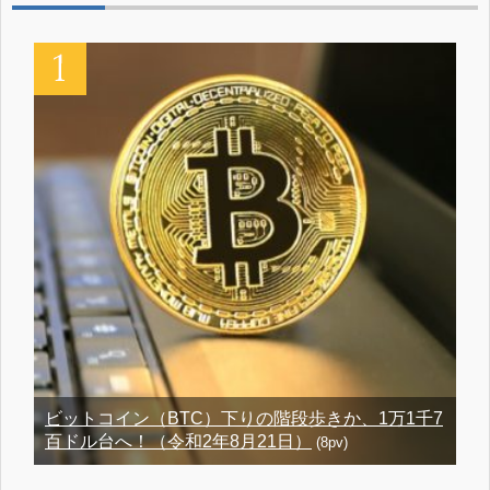
ビットコイン（BTC）下りの階段歩きか、1万1千7
百ドル台へ！（令和2年8月21日）
(8pv)