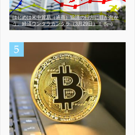
はじめは米中貿易（通商）協議の行方に目が向か
う、経済ウンタラカンタラ（3月29日）！
(5pv)