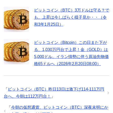
ビットコイン（BTC）3万ドルは守る？で
も、上昇は今しばらく様子見か・・（令
和3年1月25日）
ビットコイン（Bitcoin）この日また下が
る、1,030万円台で上昇！金（GOLD）は
5,000ドル、イラン情勢に伴う原油先物価
格65ドルへ（2026年2月20日08:00）
「
ビットコイン（BTC）昨日13日は激下げ114-111万円
台へ、今朝は112万円台！
」
「
今朝の仮想通貨、ビットコイン（BTC）深夜未明にか