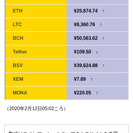
ETH
¥25,874.74 ↑
LTC
¥8,360.76 ↑
BCH
¥50,563.62 ↑
Tether
¥109.50 ↓
BSV
¥39,624.88 ↑
XEM
¥7.89 ↑
MONA
¥220.05 ↑
（2020年2月12日05:02ころ）