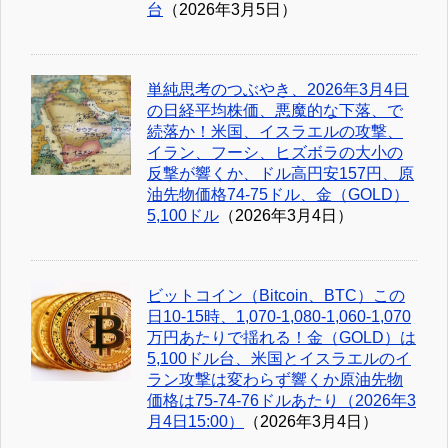
台
（2026年3月5日）
単純思考のつぶやき、2026年3月4日
の日経平均株価、悪魔的な下落、で
続落か！米国、イスラエルの攻撃、
イラン、フーシ、ヒズボラの大小の
反撃が響くか、ドル高円安157円、原
油先物価格74-75ドル、金（GOLD）
5,100ドル
（2026年3月4日）
ビットコイン（Bitcoin、BTC）この
日10-15時、1,070-1,080-1,060-1,070
万円あたりで揺れる！金（GOLD）は
5,100ドル台、米国とイスラエルのイ
ラン攻撃は変わらず響くか原油先物
価格は75-74-76ドルあたり（2026年3
月4日15:00）
（2026年3月4日）