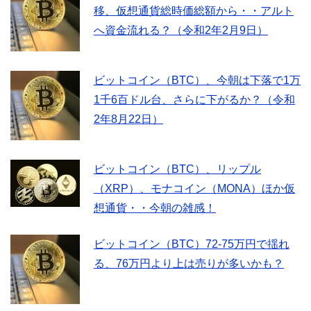
移、仮想通貨総時価総額から・・アルト
へ資金流れる？（令和2年2月9日）
ビットコイン（BTC）、今朝は下落で1万
1千6百ドル台、さらに下がるか？（令和
2年8月22日）
ビットコイン（BTC）、リップル
（XRP）、モナコイン（MONA）ほか仮
想通貨・・今朝の雑感！
ビットコイン（BTC）72-75万円で揺れ
る、76万円より上は売りが多いかも？