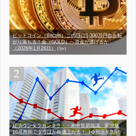
ビットコイン（Bitcoin）この日は1,300万円台を転
がり落ちる！金（GOLD）へ資金が逃げるか
（2026年1月26日）
(7pv)
経済ウンタラカンタラ・・米中貿易協議、閣僚級
10月再開でダウほか株価上がる！（令和元年9月6