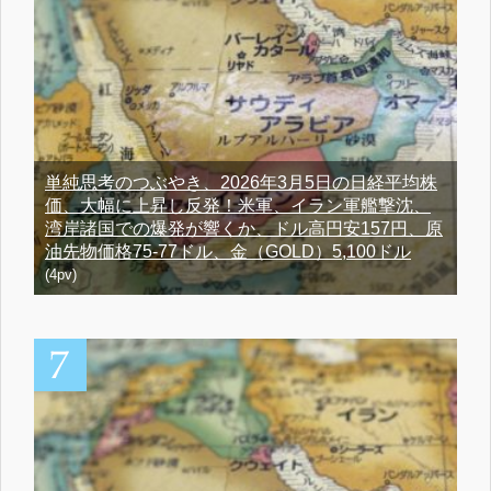
単純思考のつぶやき、2026年3月5日の日経平均株
価、大幅に上昇し反発！米軍、イラン軍艦撃沈、
湾岸諸国での爆発が響くか、ドル高円安157円、原
油先物価格75-77ドル、金（GOLD）5,100ドル
(4pv)