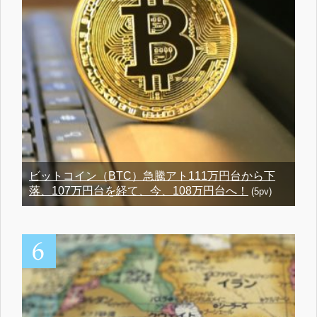
ビットコイン（BTC）急騰アト111万円台から下
落、107万円台を経て、今、108万円台へ！
(5pv)