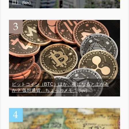
日）
(6pv)
ビットコイン（BTC）ほか、夜になると上がる
か？ 仮想通貨、ちょっとメモ！
(6pv)