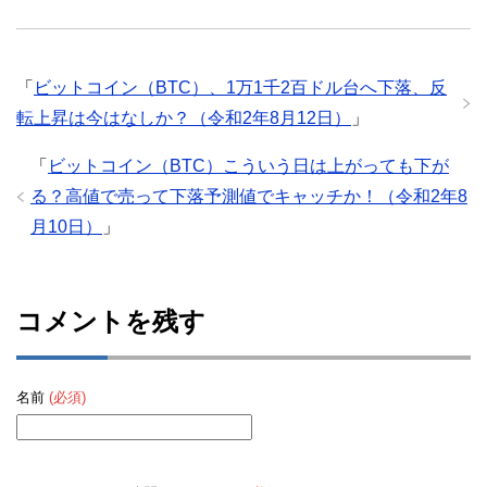
「
ビットコイン（BTC）、1万1千2百ドル台へ下落、反
転上昇は今はなしか？（令和2年8月12日）
」
「
ビットコイン（BTC）こういう日は上がっても下が
る？高値で売って下落予測値でキャッチか！（令和2年8
月10日）
」
コメントを残す
名前
(必須)