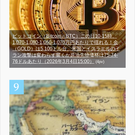
ビットコイン（Bitcoin、BTC）この日10-15時、
1,070-1,080-1,060-1,070万円あたりで揺れる！金
（GOLD）は5,100ドル台、米国とイスラエルのイ
ラン攻撃は変わらず響くか原油先物価格は75-74-
76ドルあたり（2026年3月4日15:00）
(4pv)