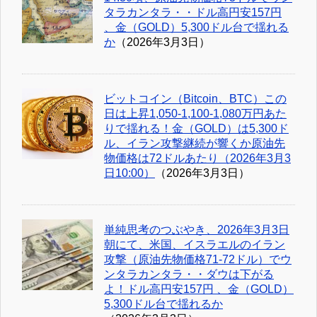
タラカンタラ・・ドル高円安157円
、金（GOLD）5,300ドル台で揺れる
か
（2026年3月3日）
ビットコイン（Bitcoin、BTC）この
日は上昇1,050-1,100-1,080万円あた
りで揺れる！金（GOLD）は5,300ド
ル、イラン攻撃継続が響くか原油先
物価格は72ドルあたり（2026年3月3
日10:00）
（2026年3月3日）
単純思考のつぶやき、2026年3月3日
朝にて、米国、イスラエルのイラン
攻撃（原油先物価格71-72ドル）でウ
ンタラカンタラ・・ダウは下がる
よ！ドル高円安157円 、金（GOLD）
5,300ドル台で揺れるか