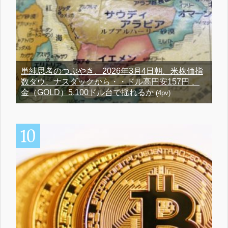
単純思考のつぶやき、2026年3月4日朝、米株価指
数ダウ、ナスダックから・・ドル高円安157円 、
金（GOLD）5,100ドル台で揺れるか
(4pv)