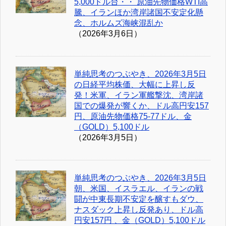
5,000ドル台・・ 原油先物価格WTI高
騰、イランほか湾岸諸国不安定化懸
念、ホルムズ海峡混乱か
（2026年3月6日）
単純思考のつぶやき、2026年3月5日
の日経平均株価、大幅に上昇し反
発！米軍、イラン軍艦撃沈、湾岸諸
国での爆発が響くか、ドル高円安157
円、原油先物価格75-77ドル、金
（GOLD）5,100ドル
（2026年3月5日）
単純思考のつぶやき、2026年3月5日
朝、米国、イスラエル、イランの戦
闘が中東長期不安定を醸すもダウ、
ナスダック上昇し反発あり、ドル高
円安157円 、金（GOLD）5,100ドル