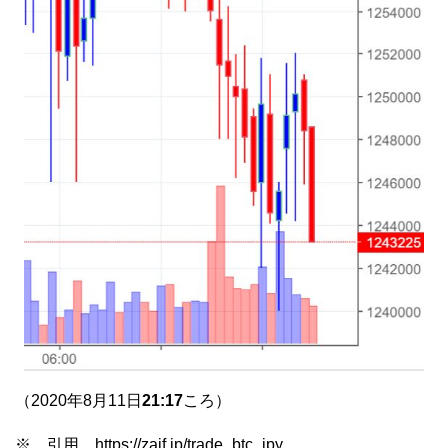
（2020年8月11日
21:17
ころ）
※ 引用 https://zaif.jp/trade_btc_jpy