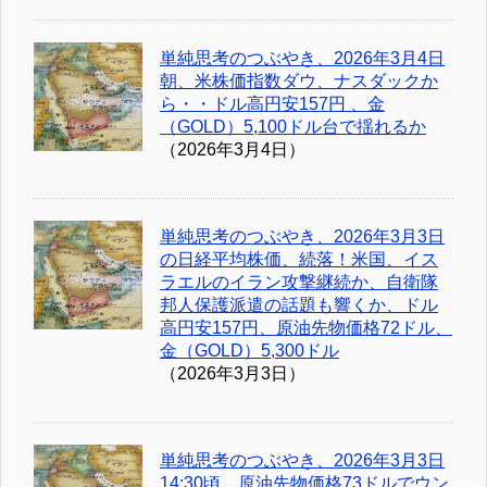
単純思考のつぶやき、2026年3月4日
朝、米株価指数ダウ、ナスダックか
ら・・ドル高円安157円 、金
（GOLD）5,100ドル台で揺れるか
（2026年3月4日）
単純思考のつぶやき、2026年3月3日
の日経平均株価、続落！米国、イス
ラエルのイラン攻撃継続か、自衛隊
邦人保護派遣の話題も響くか、ドル
高円安157円、原油先物価格72ドル、
金（GOLD）5,300ドル
（2026年3月3日）
単純思考のつぶやき、2026年3月3日
14:30頃、原油先物価格73ドルでウン