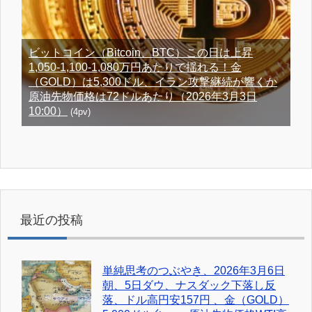
ビットコイン（Bitcoin、BTC）この日は上昇
1,050-1,100-1,080万円あたりで揺れる！金
（GOLD）は5,300ドル、イラン攻撃継続が響くか
原油先物価格は72ドルあたり（2026年3月3日
10:00）
(4pv)
最近の投稿
単純思考のつぶやき、2026年3月6日
朝、5日ダウ、ナスダック下落し反
落、ドル高円安157円 、金（GOLD）