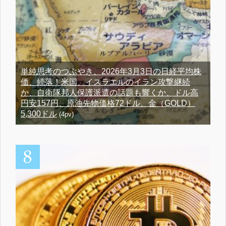
単純思考のつぶやき、2026年3月3日の日経平均株
価、続落！米国、イスラエルのイラン攻撃継続
か、自衛隊邦人保護派遣の話題も響くか、ドル高
円安157円、原油先物価格72ドル、金（GOLD）
5,300ドル
(4pv)