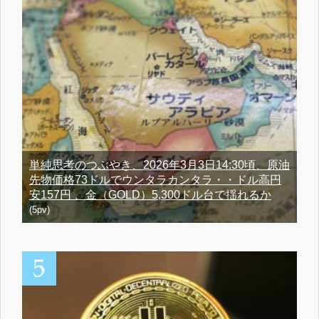
単純思考のつぶやき、2026年3月3日14:30頃、原油
先物価格73ドルでウンタラカンタラ・・ドル高円
安157円 、金（GOLD）5,300ドル台で揺れるか
(5pv)