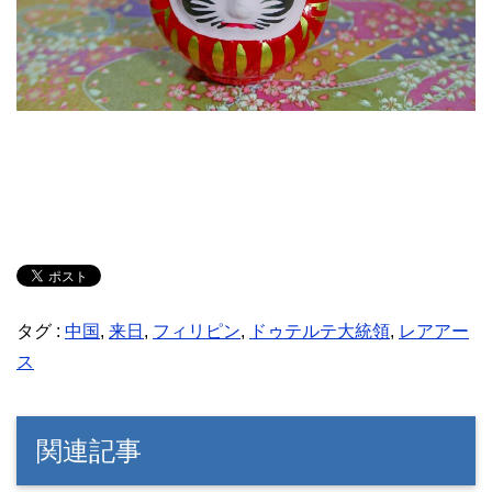
タグ :
中国
,
来日
,
フィリピン
,
ドゥテルテ大統領
,
レアアー
ス
関連記事