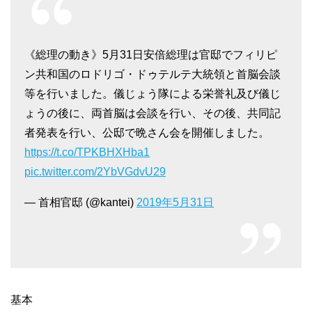
《総理の動き》5月31日安倍総理は官邸でフィリピ
ン共和国のロドリゴ・ドゥテルテ大統領と首脳会談
等を行いました。儀じょう隊による栄誉礼及び儀じ
ょうの後に、両首脳は会談を行い、その後、共同記
者発表を行い、公邸で晩さん会を開催しました。
https://t.co/TPKBHXHba1
pic.twitter.com/2YbVGdvU29
— 首相官邸 (@kantei)
2019年5月31日
基本