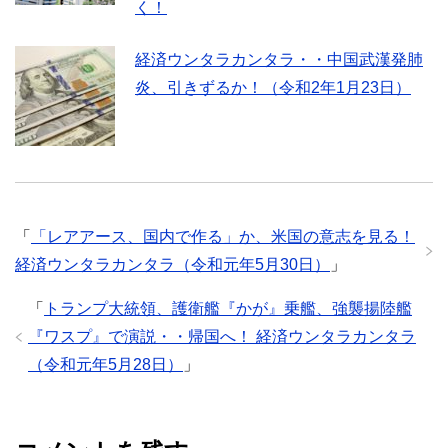
く！
経済ウンタラカンタラ・・中国武漢発肺
炎、引きずるか！（令和2年1月23日）
「
「レアアース、国内で作る」か、米国の意志を見る！
経済ウンタラカンタラ（令和元年5月30日）
」
「
トランプ大統領、護衛艦『かが』乗艦、強襲揚陸艦
『ワスプ』で演説・・帰国へ！ 経済ウンタラカンタラ
（令和元年5月28日）
」