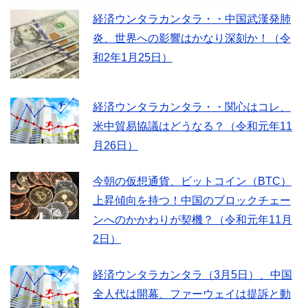
経済ウンタラカンタラ・・中国武漢発肺
炎、世界への影響はかなり深刻か！（令
和2年1月25日）
経済ウンタラカンタラ・・関心はコレ、
米中貿易協議はどうなる？（令和元年11
月26日）
今朝の仮想通貨、ビットコイン（BTC）
上昇傾向を持つ！中国のブロックチェー
ンへのかかわりが契機？（令和元年11月
2日）
経済ウンタラカンタラ（3月5日）、中国
全人代は開幕、ファーウェイは提訴と動