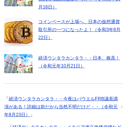
月16日）
コインベースが上場へ、日本の仮想通貨
取引所の一つになったよ！（令和3年8月
22日）
経済ウンタラカンタラ・・日本、株高！
（令和元年10月21日）
「
経済ウンタラカンタラ・・今夜はパウエルFRB議長講
演がある！詳細は前だから当然不明だけど・・（令和元
年8月23日）
」