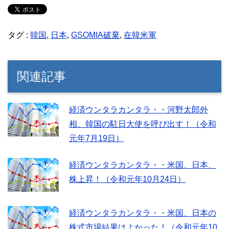
タグ :
韓国
,
日本
,
GSOMIA破棄
,
在韓米軍
関連記事
経済ウンタラカンタラ・・河野太郎外
相、韓国の駐日大使を呼び出す！（令和
元年7月19日）
経済ウンタラカンタラ・・米国、日本、
株上昇！（令和元年10月24日）
経済ウンタラカンタラ・・米国、日本の
株式市場結果はよかった！（令和元年10