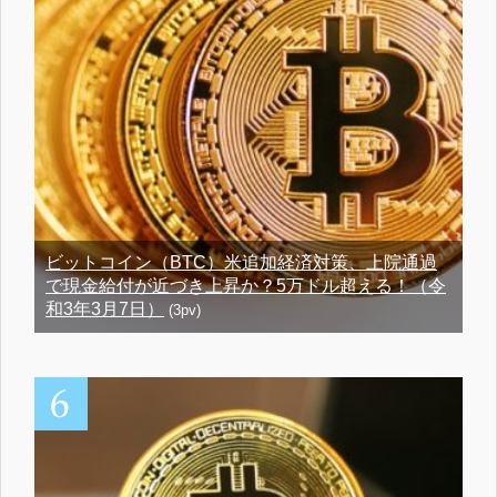
ビットコイン（BTC）米追加経済対策、上院通過
で現金給付が近づき上昇か？5万ドル超える！（令
和3年3月7日）
(3pv)