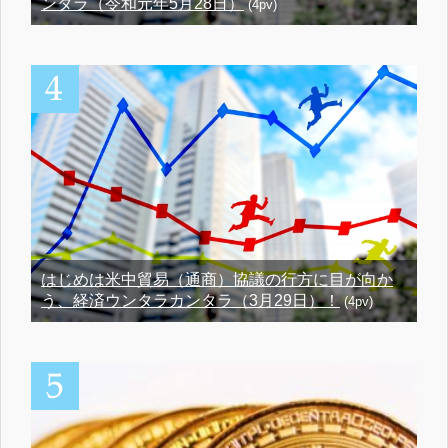
ンタラ（令和元年5月28日）
(4pv)
はじめは米中貿易（通商）協議の行方に目が向か
う、経済ウンタラカンタラ（3月29日）！
(4pv)