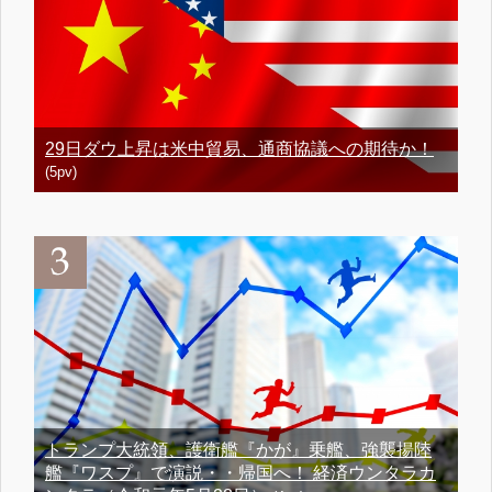
29日ダウ上昇は米中貿易、通商協議への期待か！
(5pv)
トランプ大統領、護衛艦『かが』乗艦、強襲揚陸
艦『ワスプ』で演説・・帰国へ！ 経済ウンタラカ