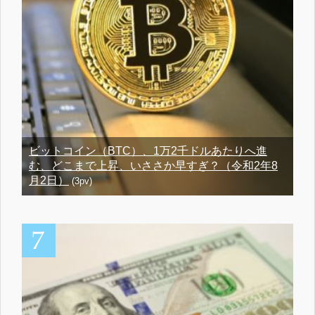
ビットコイン（BTC）、1万2千ドルあたりへ進
む、どこまで上昇、いささか早すぎ？（令和2年8
月2日）
(3pv)