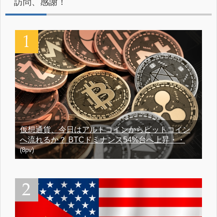
訪問、感謝！
仮想通貨、今日はアルトコインからビットコイン
へ流れるか？ BTCドミナンス54%台へ上昇・・
(8pv)