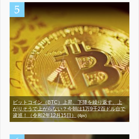
ビットコイン（BTC）上昇、下降を繰り返す、上
がりそうで上がらない？今朝は1万9千2百ドル台で
逡巡！（令和2年12月15日）
(4pv)