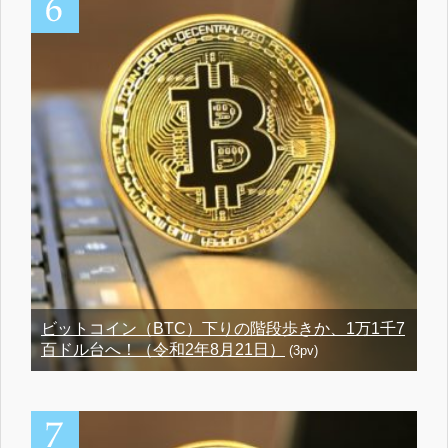
ビットコイン（BTC）下りの階段歩きか、1万1千7
百ドル台へ！（令和2年8月21日）
(3pv)