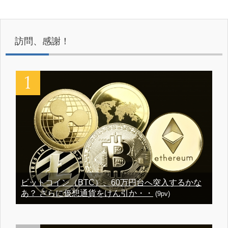
訪問、感謝！
ビットコイン（BTC）、60万円台へ突入するかな
あ？ さらに仮想通貨をけん引か・・
(9pv)