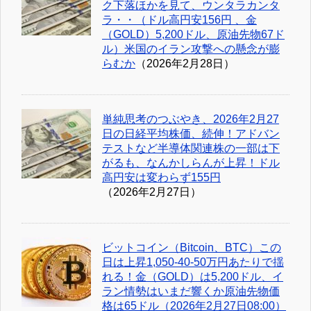
ク下落ほかを見て、ウンタラカンタ
ラ・・（ドル高円安156円 、金
（GOLD）5,200ドル、原油先物67ド
ル）米国のイラン攻撃への懸念が膨
らむか
（2026年2月28日）
単純思考のつぶやき、2026年2月27
日の日経平均株価、続伸！アドバン
テストなど半導体関連株の一部は下
がるも、なんかしらんが上昇！ドル
高円安は変わらず155円
（2026年2月27日）
ビットコイン（Bitcoin、BTC）この
日は上昇1,050-40-50万円あたりで揺
れる！金（GOLD）は5,200ドル、イ
ラン情勢はいまだ響くか原油先物価
格は65ドル（2026年2月27日08:00）