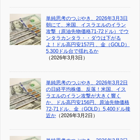
単純思考のつぶやき、2026年3月3日
朝にて、米国、イスラエルのイラン
攻撃（原油先物価格71-72ドル）でウ
ンタラカンタラ・・ダウは下がる
よ！ドル高円安157円 、金（GOLD）
5,300ドル台で揺れるか
（2026年3月3日）
単純思考のつぶやき、2026年3月2日
の日経平均株価、反落！米国、イス
ラエルのイラン攻撃が大きく響く
か、ドル高円安156円、原油先物価格
72-71ドル、金（GOLD）5,400ドル接
近か
（2026年3月2日）