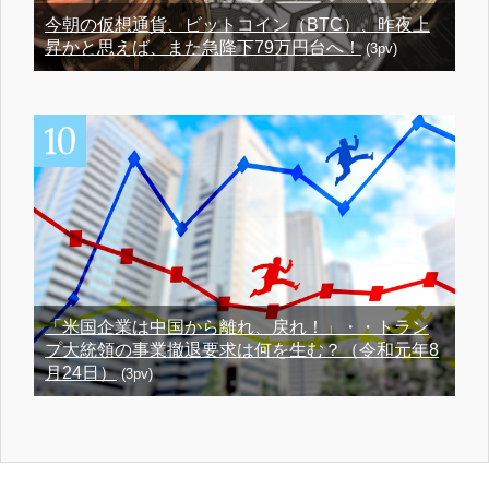
今朝の仮想通貨、ビットコイン（BTC）、昨夜上
昇かと思えば、また急降下79万円台へ！
(3pv)
「米国企業は中国から離れ、戻れ！」・・トラン
プ大統領の事業撤退要求は何を生む？（令和元年8
月24日）
(3pv)