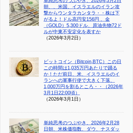
単純思考のつぶやき、2026年3月2日
朝、、米国、イスラエルのイラン攻
撃からウンタラカンタラ・・株は下
がるよ！ドル高円安156円 、金
（GOLD）5,300ドル、原油先物72ド
ルが中東不安定化を表すか
（2026年3月2日）
ビットコイン（Bitcoin,BTC）この日
この時間は1,035万円あたりで踊る
か！ただ前日、米、イスラエルのイ
ランへの軍事行使で大きく下落、
1,000万円を割るところ・・（2026年
3月1日22:00頃）
（2026年3月1日）
単純思考のつぶやき、2026年2月28
日朝、米株価指数、ダウ、ナスダッ