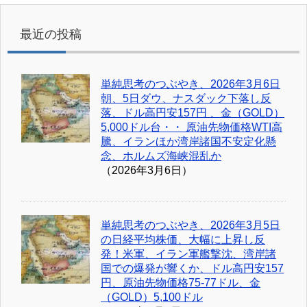
最近の投稿
単純思考のつぶやき、2026年3月6日
朝、5日ダウ、ナスダック下落し反
落、ドル高円安157円 、金（GOLD）
5,000ドル台・・ 原油先物価格WTI高
騰、イランほか湾岸諸国不安定化懸
念、ホルムズ海峡混乱か
（2026年3月6日）
単純思考のつぶやき、2026年3月5日
の日経平均株価、大幅に上昇し反
発！米軍、イラン軍艦撃沈、湾岸諸
国での爆発が響くか、ドル高円安157
円、原油先物価格75-77ドル、金
（GOLD）5,100ドル