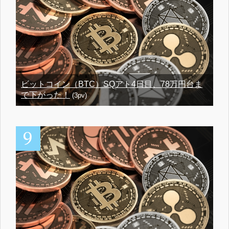
ビットコイン（BTC）SQアト4日目、78万円台ま
で下がった！
(3pv)