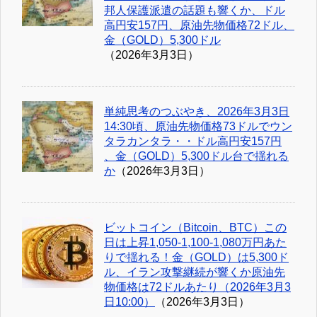
邦人保護派遣の話題も響くか、ドル
高円安157円、原油先物価格72ドル、
金（GOLD）5,300ドル
（2026年3月3日）
単純思考のつぶやき、2026年3月3日
14:30頃、原油先物価格73ドルでウン
タラカンタラ・・ドル高円安157円
、金（GOLD）5,300ドル台で揺れる
か
（2026年3月3日）
ビットコイン（Bitcoin、BTC）この
日は上昇1,050-1,100-1,080万円あた
りで揺れる！金（GOLD）は5,300ド
ル、イラン攻撃継続が響くか原油先
物価格は72ドルあたり（2026年3月3
日10:00）
（2026年3月3日）