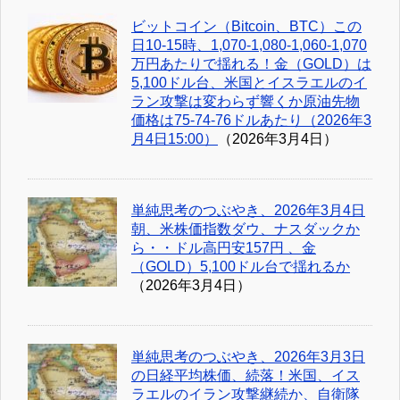
ビットコイン（Bitcoin、BTC）この
日10-15時、1,070-1,080-1,060-1,070
万円あたりで揺れる！金（GOLD）は
5,100ドル台、米国とイスラエルのイ
ラン攻撃は変わらず響くか原油先物
価格は75-74-76ドルあたり（2026年3
月4日15:00）
（2026年3月4日）
単純思考のつぶやき、2026年3月4日
朝、米株価指数ダウ、ナスダックか
ら・・ドル高円安157円 、金
（GOLD）5,100ドル台で揺れるか
（2026年3月4日）
単純思考のつぶやき、2026年3月3日
の日経平均株価、続落！米国、イス
ラエルのイラン攻撃継続か、自衛隊