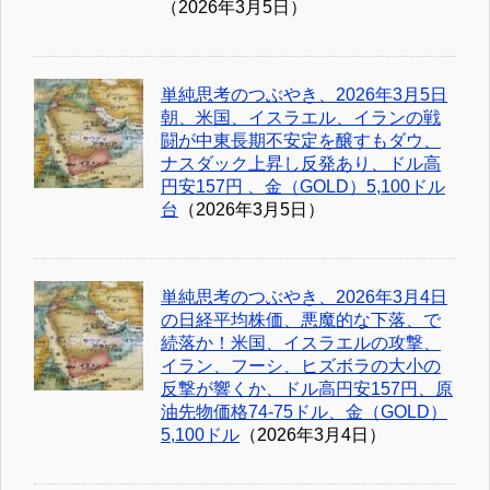
（2026年3月5日）
単純思考のつぶやき、2026年3月5日
朝、米国、イスラエル、イランの戦
闘が中東長期不安定を醸すもダウ、
ナスダック上昇し反発あり、ドル高
円安157円 、金（GOLD）5,100ドル
台
（2026年3月5日）
単純思考のつぶやき、2026年3月4日
の日経平均株価、悪魔的な下落、で
続落か！米国、イスラエルの攻撃、
イラン、フーシ、ヒズボラの大小の
反撃が響くか、ドル高円安157円、原
油先物価格74-75ドル、金（GOLD）
5,100ドル
（2026年3月4日）