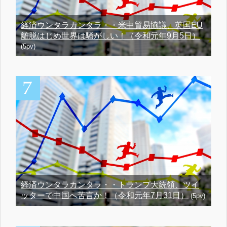
経済ウンタラカンタラ・・米中貿易協議、英国EU
離脱はじめ世界は騒がしい！（令和元年9月5日）
(5pv)
経済ウンタラカンタラ・・トランプ大統領、ツイ
ッターで中国へ苦言か！（令和元年7月31日）
(5pv)