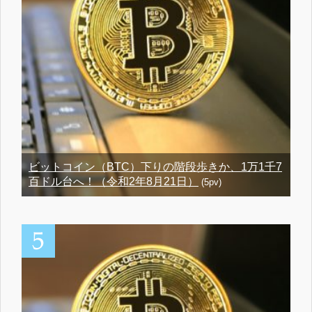
ビットコイン（BTC）下りの階段歩きか、1万1千7
百ドル台へ！（令和2年8月21日）
(5pv)