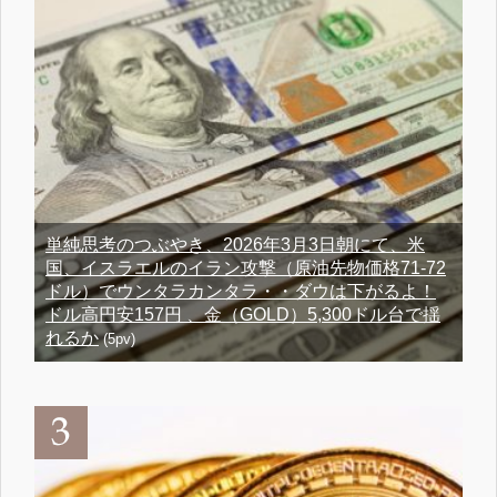
単純思考のつぶやき、2026年3月3日朝にて、米
国、イスラエルのイラン攻撃（原油先物価格71-72
ドル）でウンタラカンタラ・・ダウは下がるよ！
ドル高円安157円 、金（GOLD）5,300ドル台で揺
れるか
(5pv)