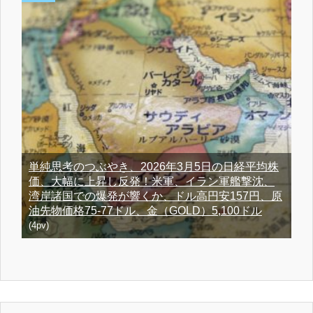
単純思考のつぶやき、2026年3月5日の日経平均株
価、大幅に上昇し反発！米軍、イラン軍艦撃沈、
湾岸諸国での爆発が響くか、ドル高円安157円、原
油先物価格75-77ドル、金（GOLD）5,100ドル
(4pv)