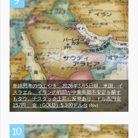
単純思考のつぶやき、2026年3月5日朝、米国、イ
スラエル、イランの戦闘が中東長期不安定を醸す
もダウ、ナスダック上昇し反発あり、ドル高円安
157円 、金（GOLD）5,100ドル台
(4pv)