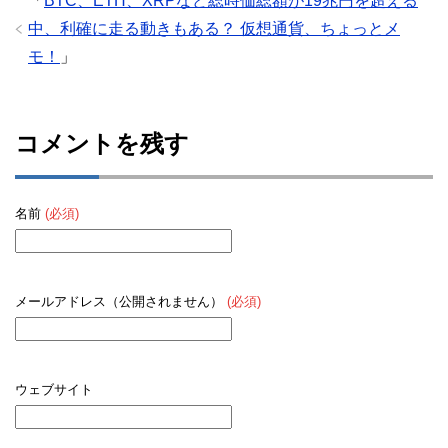
「
BTC、ETH、XRPなど総時価総額が19兆円を超える
中、利確に走る動きもある？ 仮想通貨、ちょっとメ
モ！
」
コメントを残す
名前
(必須)
メールアドレス（公開されません）
(必須)
ウェブサイト