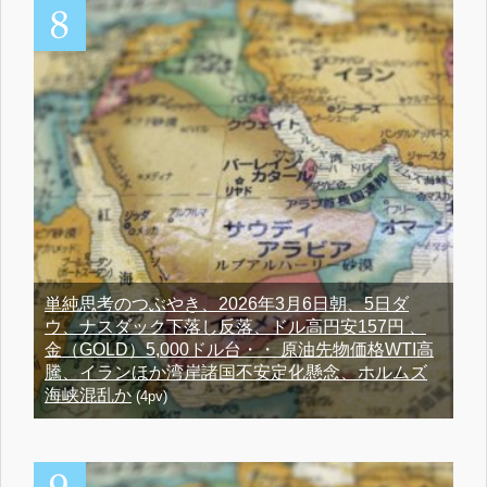
単純思考のつぶやき、2026年3月6日朝、5日ダ
ウ、ナスダック下落し反落、ドル高円安157円 、
金（GOLD）5,000ドル台・・ 原油先物価格WTI高
騰、イランほか湾岸諸国不安定化懸念、ホルムズ
海峡混乱か
(4pv)