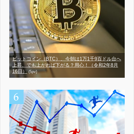
ビットコイン（BTC）、今朝は1万1千9百ドル台へ
上昇、でも上がれば下がる？用心！（令和2年8月
16日）
(5pv)