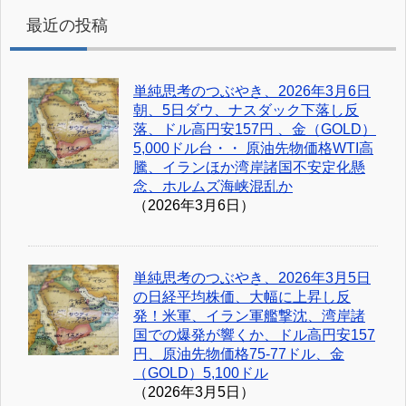
最近の投稿
単純思考のつぶやき、2026年3月6日
朝、5日ダウ、ナスダック下落し反
落、ドル高円安157円 、金（GOLD）
5,000ドル台・・ 原油先物価格WTI高
騰、イランほか湾岸諸国不安定化懸
念、ホルムズ海峡混乱か
（2026年3月6日）
単純思考のつぶやき、2026年3月5日
の日経平均株価、大幅に上昇し反
発！米軍、イラン軍艦撃沈、湾岸諸
国での爆発が響くか、ドル高円安157
円、原油先物価格75-77ドル、金
（GOLD）5,100ドル
（2026年3月5日）