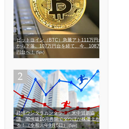
ビットコイン（BTC）急騰アト111万円台
から下落、107万円台を経て、今、108万
円台へ！
(5pv)
経済ウンタラカンタラ・・米中貿易協
議、閣僚級10月再開でダウほか株価上が
る！（令和元年9月6日）
(5pv)