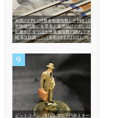
米国のCPI（消費者物価指数）とPPI（卸
売物価指数）を見ると雇用統計の想いは
杞憂か！ダウほか米株価指数の跳ねで米
経済は好調・・（令和4年8月15日）
(3pv)
ビットコイン（BTC）300万円超えキープ