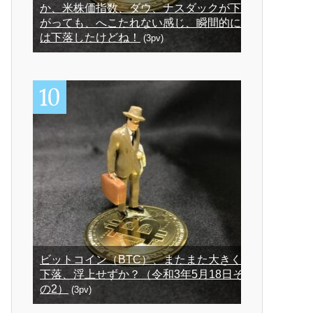
か、米株価指数、ダウ、ナスダックが下
がっても、へこたれない感じ、瞬間的に
は下落したけどね！
(3pv)
ビットコイン（BTC）、またまた大きく
下落、浮上せずか？（令和3年5月18日そ
の2）
(3pv)