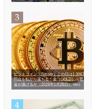
ビットコイン（Bitcoin）この日は1,300万
円台を転がり落ちる！金（GOLD）へ資
金が逃げるか（2026年1月26日）
(4pv)