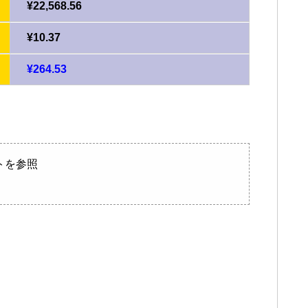
¥22,568.56
¥10.37
¥264.53
トを参照