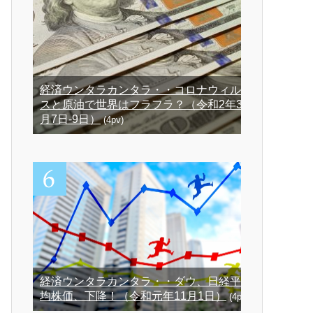
経済ウンタラカンタラ・・コロナウィル
スと原油で世界はフラフラ？（令和2年3
月7日-9日）
(4pv)
経済ウンタラカンタラ・・ダウ、日経平
均株価、下降！（令和元年11月1日）
(4pv)