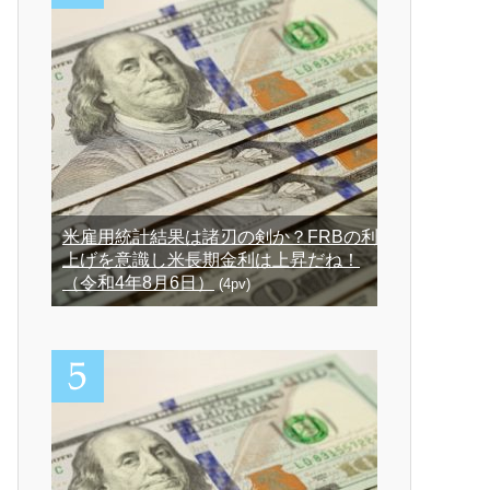
米雇用統計結果は諸刃の剣か？FRBの利
上げを意識し米長期金利は上昇だね！
（令和4年8月6日）
(4pv)