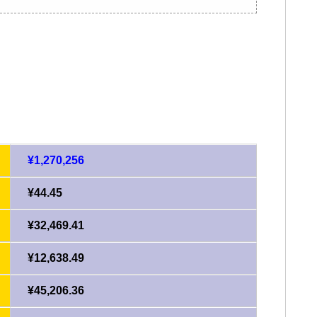
¥1,270,256
¥44.45
¥32,469.41
¥12,638.49
¥45,206.36