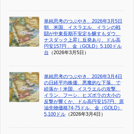
単純思考のつぶやき、2026年3月5日
朝、米国、イスラエル、イランの戦
闘が中東長期不安定を醸すもダウ、
ナスダック上昇し反発あり、ドル高
円安157円 、金（GOLD）5,100ドル
台
（2026年3月5日）
単純思考のつぶやき、2026年3月4日
の日経平均株価、悪魔的な下落、で
続落か！米国、イスラエルの攻撃、
イラン、フーシ、ヒズボラの大小の
反撃が響くか、ドル高円安157円、原
油先物価格74-75ドル、金（GOLD）
5,100ドル
（2026年3月4日）