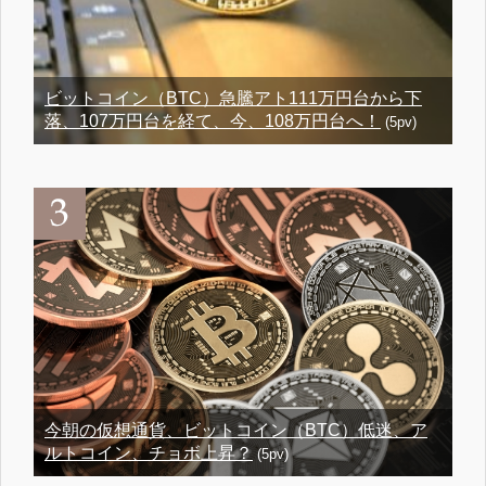
ビットコイン（BTC）急騰アト111万円台から下
落、107万円台を経て、今、108万円台へ！
(5pv)
今朝の仮想通貨、ビットコイン（BTC）低迷、ア
ルトコイン、チョボ上昇？
(5pv)