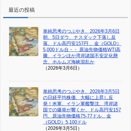
最近の投稿
単純思考のつぶやき、2026年3月6日
朝、5日ダウ、ナスダック下落し反
落、ドル高円安157円 、金（GOLD）
5,000ドル台・・ 原油先物価格WTI高
騰、イランほか湾岸諸国不安定化懸
念、ホルムズ海峡混乱か
（2026年3月6日）
単純思考のつぶやき、2026年3月5日
の日経平均株価、大幅に上昇し反
発！米軍、イラン軍艦撃沈、湾岸諸
国での爆発が響くか、ドル高円安157
円、原油先物価格75-77ドル、金
（GOLD）5,100ドル
（2026年3月5日）