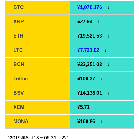
BTC
¥1,078,176
↓
XRP
¥27.94 ↓
ETH
¥19,521.53 ↓
LTC
¥7,721.02
↓
BCH
¥32,251.03 ↓
Tether
¥106.37 ↓
BSV
¥14,138.01 ↓
XEM
¥5.71 ↓
MONA
¥160.86 ↓
（2019年8月18日06:31ころ）