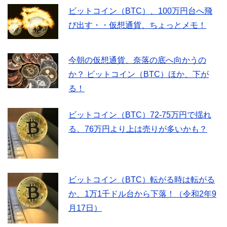
ビットコイン（BTC）、100万円台へ飛
び出す・・仮想通貨、ちょっとメモ！
今朝の仮想通貨、奈落の底へ向かうの
か？ ビットコイン（BTC）ほか、下が
る！
ビットコイン（BTC）72-75万円で揺れ
る、76万円より上は売りが多いかも？
ビットコイン（BTC）転がる時は転がる
か、1万1千ドル台から下落！（令和2年9
月17日）