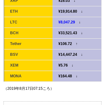
XRP
¥28.03 ↓
ETH
¥19,914.80 ↓
LTC
¥8,047.29
↓
BCH
¥33,521.43 ↓
Tether
¥106.72 ↑
BSV
¥14,447.24 ↓
XEM
¥5.76 ↓
MONA
¥164.48 ↓
（2019年8月17日07:15ころ）