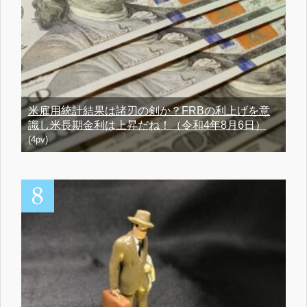
米雇用統計結果は諸刃の剣か？FRBの利上げを意
識し米長期金利は上昇だね！（令和4年8月6日）
(4pv)