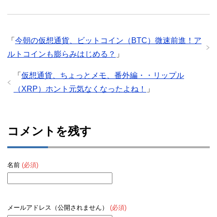
「
今朝の仮想通貨、ビットコイン（BTC）微速前進！ア
ルトコインも膨らみはじめる？
」
「
仮想通貨、ちょっとメモ、番外編・・リップル
（XRP）ホント元気なくなったよね！
」
コメントを残す
名前
(必須)
メールアドレス（公開されません）
(必須)