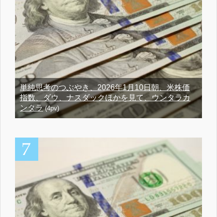
単純思考のつぶやき、2026年1月10日朝、米株価
指数、ダウ、ナスダックほかを見て、ウンタラカ
ンタラ
(4pv)