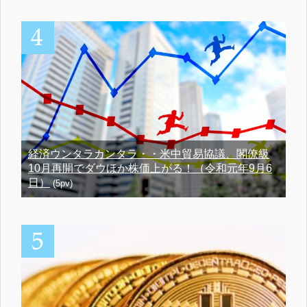
経済ウンタラカンタラ・・米中貿易協議、閣僚級
10月再開でダウほか株価上がる！（令和元年9月6
日）
(5pv)