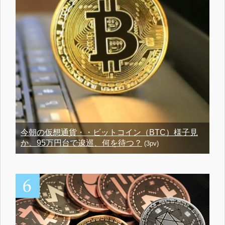
今朝の仮想通貨・・ビットコイン（BTC）様子見
か、95万円台で逡巡、何を待つ？
(3pv)