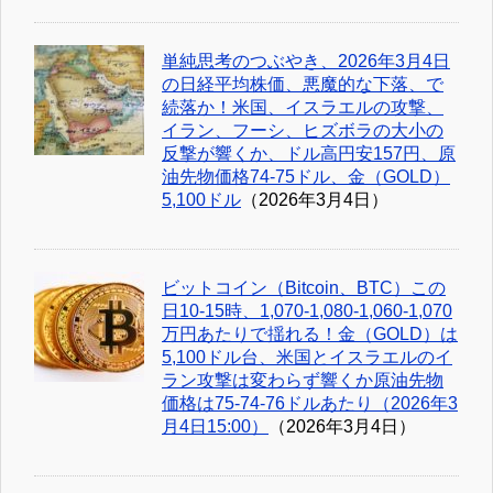
単純思考のつぶやき、2026年3月4日
の日経平均株価、悪魔的な下落、で
続落か！米国、イスラエルの攻撃、
イラン、フーシ、ヒズボラの大小の
反撃が響くか、ドル高円安157円、原
油先物価格74-75ドル、金（GOLD）
5,100ドル
（2026年3月4日）
ビットコイン（Bitcoin、BTC）この
日10-15時、1,070-1,080-1,060-1,070
万円あたりで揺れる！金（GOLD）は
5,100ドル台、米国とイスラエルのイ
ラン攻撃は変わらず響くか原油先物
価格は75-74-76ドルあたり（2026年3
月4日15:00）
（2026年3月4日）