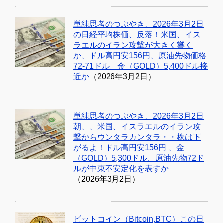
単純思考のつぶやき、2026年3月2日
の日経平均株価、反落！米国、イス
ラエルのイラン攻撃が大きく響く
か、ドル高円安156円、原油先物価格
72-71ドル、金（GOLD）5,400ドル接
近か
（2026年3月2日）
単純思考のつぶやき、2026年3月2日
朝、、米国、イスラエルのイラン攻
撃からウンタラカンタラ・・株は下
がるよ！ドル高円安156円 、金
（GOLD）5,300ドル、原油先物72ド
ルが中東不安定化を表すか
（2026年3月2日）
ビットコイン（Bitcoin,BTC）この日