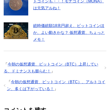
トコインも・・！モナコイン（MONA）
は元気アルね！
総時価総額18兆円超え、ビットコインほ
か、よい動きかな？ 仮想通貨、ちょっと
メモ！
「
今朝の仮想通貨、ビットコイン（BTC）上昇してい
る、ドミナンスも膨らむ！
」
「
今朝の仮想通貨、ビットコイン（BTC）、アルトコイ
ン、多くは下がっている！
」