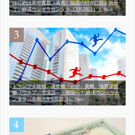
はじめは米中貿易（通商）協議の行方に目が向か
う、経済ウンタラカンタラ（3月29日）！
(8pv)
トランプ大統領、護衛艦『かが』乗艦、強襲揚陸
艦『ワスプ』で演説・・帰国へ！ 経済ウンタラカ
ンタラ（令和元年5月28日）
(5pv)