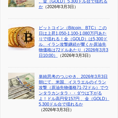
、金（GOLD）5,300ドル台で揺れる
か
（2026年3月3日）
ビットコイン（Bitcoin、BTC）この
日は上昇1,050-1,100-1,080万円あた
りで揺れる！金（GOLD）は5,300ド
ル、イラン攻撃継続が響くか原油先
物価格は72ドルあたり（2026年3月3
日10:00）
（2026年3月3日）
単純思考のつぶやき、2026年3月3日
朝にて、米国、イスラエルのイラン
攻撃（原油先物価格71-72ドル）でウ
ンタラカンタラ・・ダウは下がる
よ！ドル高円安157円 、金（GOLD）
5,300ドル台で揺れるか
（2026年3月3日）