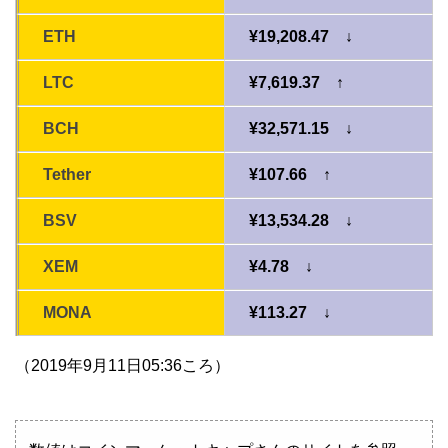
ETH
¥19,208.47 ↓
LTC
¥7,619.37 ↑
BCH
¥32,571.15 ↓
Tether
¥107.66 ↑
BSV
¥13,534.28 ↓
XEM
¥4.78 ↓
MONA
¥113.27 ↓
（2019年9月11日05:36ころ）