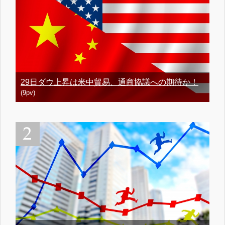
29日ダウ上昇は米中貿易、通商協議への期待か！
(9pv)