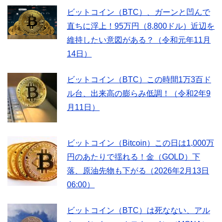
ビットコイン（BTC）、ガーンと凹んで
直ちに浮上！95万円（8,800ドル）近辺を
維持したい意図がある？（令和元年11月
14日）
ビットコイン（BTC）この時間1万3百ド
ル台、出来高の膨らみ低調！（令和2年9
月11日）
ビットコイン（Bitcoin）この日は1,000万
円のあたりで揺れる！金（GOLD）下
落、原油先物も下がる（2026年2月13日
06:00）
ビットコイン（BTC）は死なない、アル