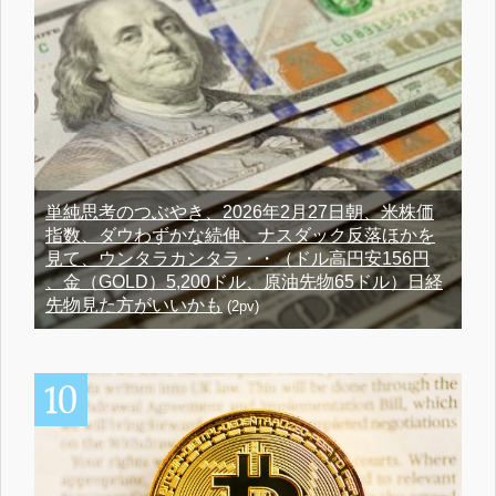
単純思考のつぶやき、2026年2月27日朝、米株価
指数、ダウわずかな続伸、ナスダック反落ほかを
見て、ウンタラカンタラ・・（ドル高円安156円
、金（GOLD）5,200ドル、原油先物65ドル）日経
先物見た方がいいかも
(2pv)