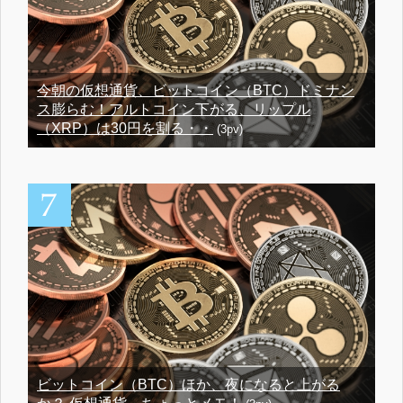
今朝の仮想通貨、ビットコイン（BTC）ドミナン
ス膨らむ！アルトコイン下がる、リップル
（XRP）は30円を割る・・
(3pv)
ビットコイン（BTC）ほか、夜になると上がる