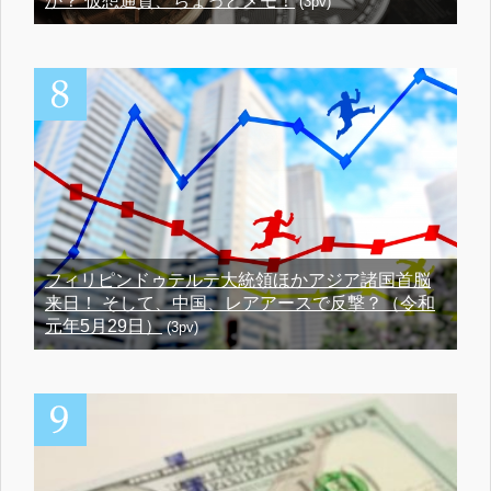
か？ 仮想通貨、ちょっとメモ！
(3pv)
フィリピンドゥテルテ大統領ほかアジア諸国首脳
来日！ そして、中国、レアアースで反撃？（令和
元年5月29日）
(3pv)