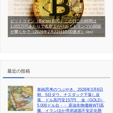
ビットコイン（Bitcoin,BTC）この日この時間は
1,055万円あたりで右肩上がりか！トランプの関税
が響くか？（2026年2月22日10:00過ぎ）
(2pv)
最近の投稿
単純思考のつぶやき、2026年3月6日
朝、5日ダウ、ナスダック下落し反
落、ドル高円安157円 、金（GOLD）
5,000ドル台・・ 原油先物価格WTI高
騰、イランほか湾岸諸国不安定化懸