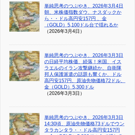
単純思考のつぶやき、2026年3月4日
朝、米株価指数ダウ、ナスダックか
ら・・ドル高円安157円 、金
（GOLD）5,100ドル台で揺れるか
（2026年3月4日）
単純思考のつぶやき、2026年3月3日
の日経平均株価、続落！米国、イス
ラエルのイラン攻撃継続か、自衛隊
邦人保護派遣の話題も響くか、ドル
高円安157円、原油先物価格72ドル、
金（GOLD）5,300ドル
（2026年3月3日）
単純思考のつぶやき、2026年3月3日
14:30頃、原油先物価格73ドルでウン
タラカンタラ・・ドル高円安157円