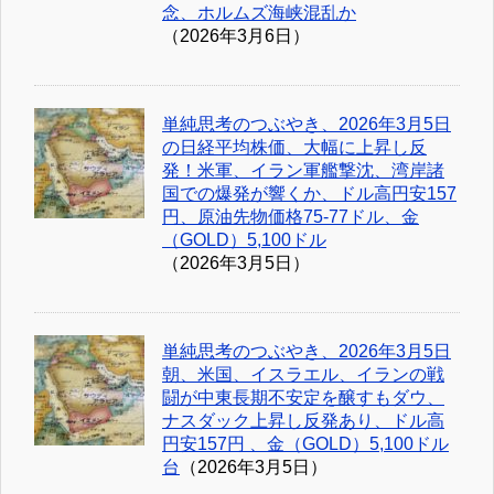
念、ホルムズ海峡混乱か
（2026年3月6日）
単純思考のつぶやき、2026年3月5日
の日経平均株価、大幅に上昇し反
発！米軍、イラン軍艦撃沈、湾岸諸
国での爆発が響くか、ドル高円安157
円、原油先物価格75-77ドル、金
（GOLD）5,100ドル
（2026年3月5日）
単純思考のつぶやき、2026年3月5日
朝、米国、イスラエル、イランの戦
闘が中東長期不安定を醸すもダウ、
ナスダック上昇し反発あり、ドル高
円安157円 、金（GOLD）5,100ドル
台
（2026年3月5日）