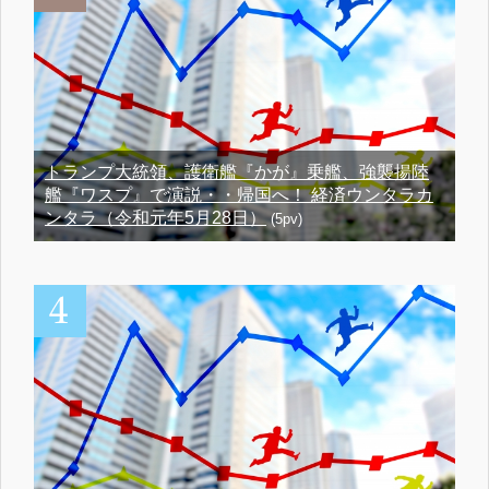
トランプ大統領、護衛艦『かが』乗艦、強襲揚陸
艦『ワスプ』で演説・・帰国へ！ 経済ウンタラカ
ンタラ（令和元年5月28日）
(5pv)