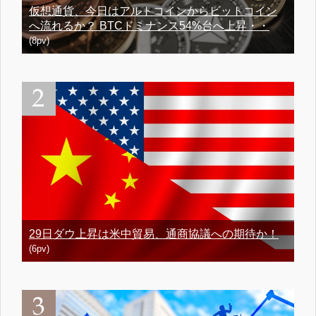
仮想通貨、今日はアルトコインからビットコイン
へ流れるか？ BTCドミナンス54%台へ上昇・・
(8pv)
29日ダウ上昇は米中貿易、通商協議への期待か！
(6pv)