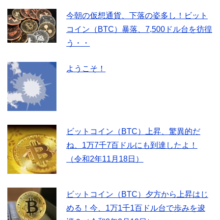
今朝の仮想通貨、下落の姿多し！ビット
コイン（BTC）暴落、7,500ドル台を彷徨
う・・
ようこそ！
ビットコイン（BTC）上昇、驚異的だ
ね、1万7千7百ドルにも到達したよ！
（令和2年11月18日）
ビットコイン（BTC）夕方から上昇はじ
める！今、1万1千1百ドル台で歩みを逡