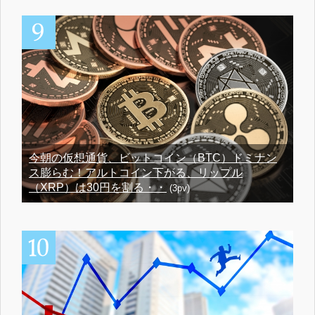
今朝の仮想通貨、ビットコイン（BTC）ドミナン
ス膨らむ！アルトコイン下がる、リップル
（XRP）は30円を割る・・
(3pv)