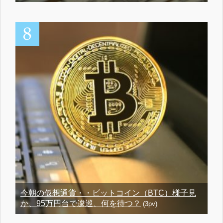
今朝の仮想通貨・・ビットコイン（BTC）様子見
か、95万円台で逡巡、何を待つ？
(3pv)