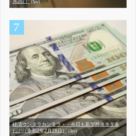
月2日）
(3pv)
経済ウンタラカンタラ・・今日も新型肺炎ネタ多
し！（令和2年2月28日）
(3pv)