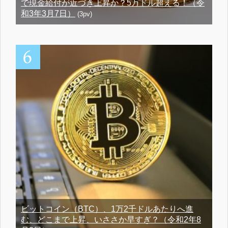
で現金給付が近づき上昇か？5万ドル超える！（令
和3年3月7日）
(3pv)
ビットコイン（BTC）、1万2千ドルあたりへ進
む、どこまで上昇、いささか早すぎ？（令和2年8