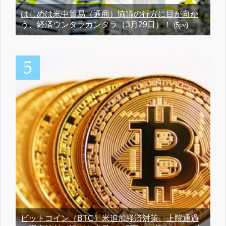
はじめは米中貿易（通商）協議の行方に目が向か
う、経済ウンタラカンタラ（3月29日）！
(5pv)
ビットコイン（BTC）米追加経済対策、上院通過