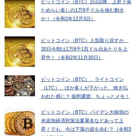
ビットコイン（BTC）2日以降、上昇下落
ためらい多しの1万9千ドルを挟む動き
か！（令和2年12月3日）
ビットコイン（BTC）人気取り戻すか、
30日今朝は1万8千1百ドル台あたりを上
昇中！（令和2年11月30日）
ビットコイン（BTC）、ライトコイン
（LTC）、ほか多くが下がった、焼き払
われた感じ？ 仮想通貨、ちょっとメモ！
ビットコイン（BTC）バイデン大統領の
米追加経済対策法案署名などあって上
昇！でも、今は下落の道を歩む？（令和3