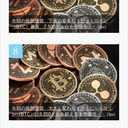
今朝の仮想通貨、下落の姿多し！ビットコイン
（BTC）暴落、7,500ドル台を彷徨う・・
(3pv)
今朝の仮想通貨、大きく変わらずか！ビットコイ
ン（BTC）は8,350ドルを超えるまで復活・・
(3pv)