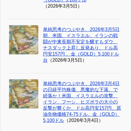
（2026年3月5日）
単純思考のつぶやき、2026年3月5日
朝、米国、イスラエル、イランの戦
闘が中東長期不安定を醸すもダウ、
ナスダック上昇し反発あり、ドル高
円安157円 、金（GOLD）5,100ドル
台
（2026年3月5日）
単純思考のつぶやき、2026年3月4日
の日経平均株価、悪魔的な下落、で
続落か！米国、イスラエルの攻撃、
イラン、フーシ、ヒズボラの大小の
反撃が響くか、ドル高円安157円、原
油先物価格74-75ドル、金（GOLD）
5,100ドル
（2026年3月4日）