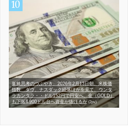
単純思考のつぶやき、2026年2月13日朝、米株価
指数、ダウ、ナスダック続落ほかを見て、ウンタ
ラカンタラ・・ドル152円で円安へ、金（GOLD）
も下落4,900ドル台へ資金が抜けるか
(2pv)