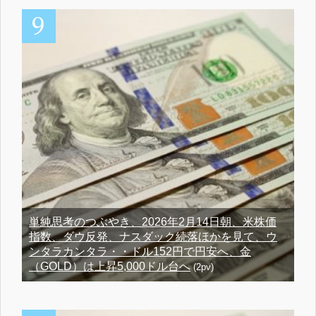
単純思考のつぶやき、2026年2月14日朝、米株価
指数、ダウ反発、ナスダック続落ほかを見て、ウ
ンタラカンタラ・・ドル152円で円安へ、金
（GOLD）は上昇5,000ドル台へ
(2pv)