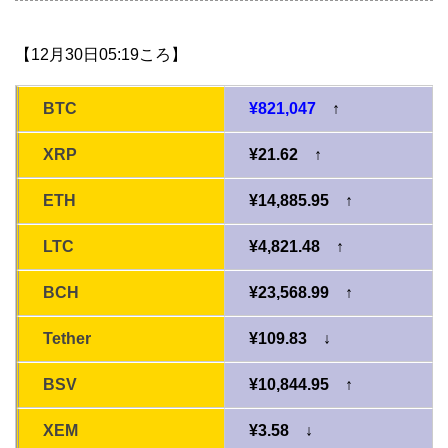
【12月30日05:19ころ】
BTC
¥821,047
↑
XRP
¥21.62 ↑
ETH
¥14,885.95 ↑
LTC
¥4,821.48 ↑
BCH
¥23,568.99 ↑
Tether
¥109.83 ↓
BSV
¥10,844.95 ↑
XEM
¥3.58 ↓