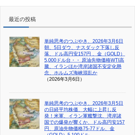
最近の投稿
単純思考のつぶやき、2026年3月6日
朝、5日ダウ、ナスダック下落し反
落、ドル高円安157円 、金（GOLD）
5,000ドル台・・ 原油先物価格WTI高
騰、イランほか湾岸諸国不安定化懸
念、ホルムズ海峡混乱か
（2026年3月6日）
単純思考のつぶやき、2026年3月5日
の日経平均株価、大幅に上昇し反
発！米軍、イラン軍艦撃沈、湾岸諸
国での爆発が響くか、ドル高円安157
円、原油先物価格75-77ドル、金
（GOLD）5,100ドル