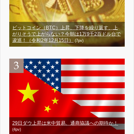
ビットコイン（BTC）上昇、下降を繰り返す、上
がりそうで上がらない？今朝は1万9千2百ドル台で
逡巡！（令和2年12月15日）
(7pv)
29日ダウ上昇は米中貿易、通商協議への期待か！
(4pv)