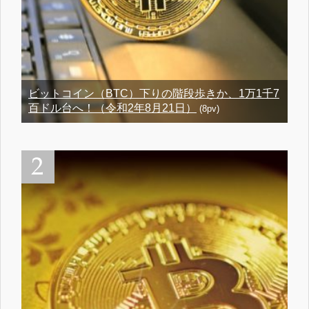
ビットコイン（BTC）下りの階段歩きか、1万1千7
百ドル台へ！（令和2年8月21日）
(8pv)