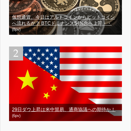
仮想通貨、今日はアルトコインからビットコイン
へ流れるか？ BTCドミナンス54%台へ上昇・・
(8pv)
29日ダウ上昇は米中貿易、通商協議への期待か！
(6pv)