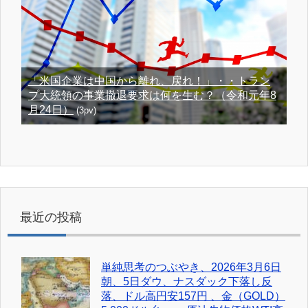
「米国企業は中国から離れ、戻れ！」・・トラン
プ大統領の事業撤退要求は何を生む？（令和元年8
月24日）
(3pv)
最近の投稿
単純思考のつぶやき、2026年3月6日
朝、5日ダウ、ナスダック下落し反
落、ドル高円安157円 、金（GOLD）