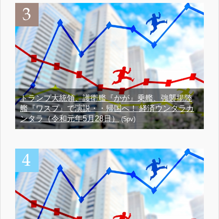
トランプ大統領、護衛艦『かが』乗艦、強襲揚陸
艦『ワスプ』で演説・・帰国へ！ 経済ウンタラカ
ンタラ（令和元年5月28日）
(5pv)