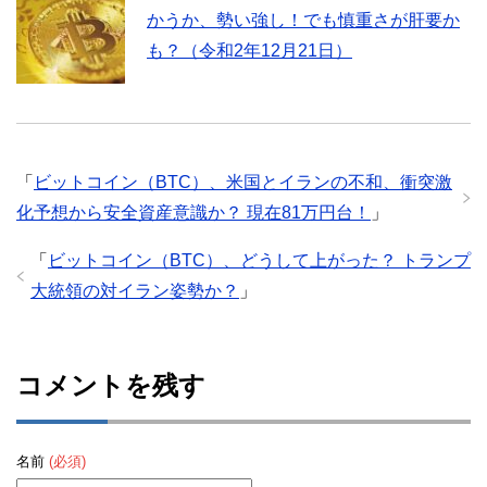
かうか、勢い強し！でも慎重さが肝要か
も？（令和2年12月21日）
「
ビットコイン（BTC）、米国とイランの不和、衝突激
化予想から安全資産意識か？ 現在81万円台！
」
「
ビットコイン（BTC）、どうして上がった？ トランプ
大統領の対イラン姿勢か？
」
コメントを残す
名前
(必須)