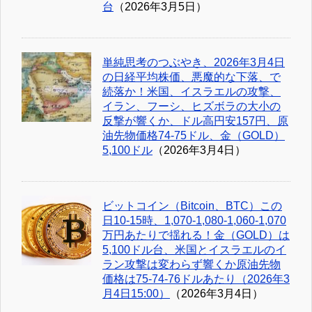
台
（2026年3月5日）
単純思考のつぶやき、2026年3月4日
の日経平均株価、悪魔的な下落、で
続落か！米国、イスラエルの攻撃、
イラン、フーシ、ヒズボラの大小の
反撃が響くか、ドル高円安157円、原
油先物価格74-75ドル、金（GOLD）
5,100ドル
（2026年3月4日）
ビットコイン（Bitcoin、BTC）この
日10-15時、1,070-1,080-1,060-1,070
万円あたりで揺れる！金（GOLD）は
5,100ドル台、米国とイスラエルのイ
ラン攻撃は変わらず響くか原油先物
価格は75-74-76ドルあたり（2026年3
月4日15:00）
（2026年3月4日）