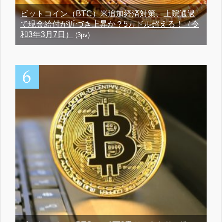
ビットコイン（BTC）米追加経済対策、上院通過
で現金給付が近づき上昇か？5万ドル超える！（令
和3年3月7日）
(3pv)