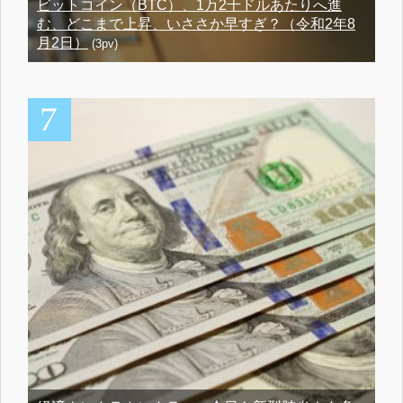
ビットコイン（BTC）、1万2千ドルあたりへ進
む、どこまで上昇、いささか早すぎ？（令和2年8
月2日）
(3pv)