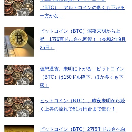
（BTC）、アルトコインの多くも下がる
一方かな！
ビットコイン（BTC）深夜未明から上
昇、1万6百ドル台へ回復！（令和2年9月
25日）
仮想通貨、未明に下がる！ビットコイン
（BTC）は150ドル降下、ほか多くも下
落！
ビットコイン（BTC）、昨夜未明から続
く上昇の流れで81万円台まで進む！
ビットコイン（BTC）2万5千ドル台へ向