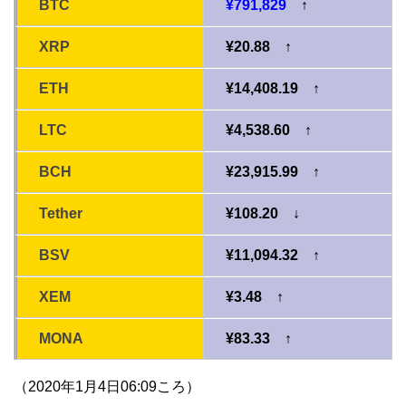
BTC
¥791,829
↑
XRP
¥20.88 ↑
ETH
¥14,408.19 ↑
LTC
¥4,538.60 ↑
BCH
¥23,915.99 ↑
Tether
¥108.20 ↓
BSV
¥11,094.32 ↑
XEM
¥3.48 ↑
MONA
¥83.33 ↑
（2020年1月4日06:09ころ）