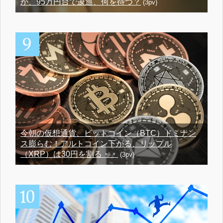
か、95万円台で逡巡、何を待つ？
(3pv)
今朝の仮想通貨、ビットコイン（BTC）ドミナン
ス膨らむ！アルトコイン下がる、リップル
（XRP）は30円を割る・・
(3pv)