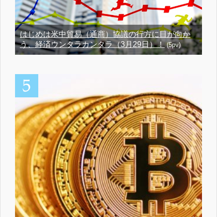
はじめは米中貿易（通商）協議の行方に目が向か
う、経済ウンタラカンタラ（3月29日）！
(5pv)