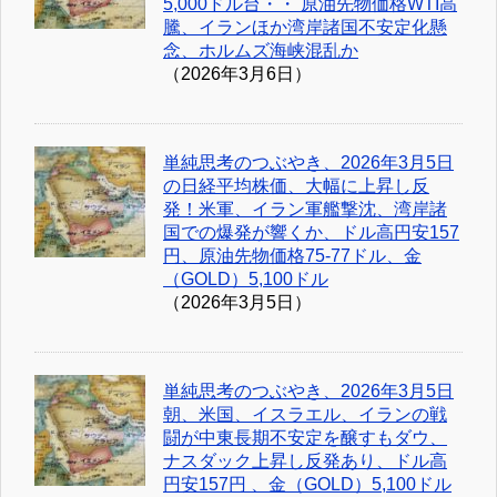
5,000ドル台・・ 原油先物価格WTI高
騰、イランほか湾岸諸国不安定化懸
念、ホルムズ海峡混乱か
（2026年3月6日）
単純思考のつぶやき、2026年3月5日
の日経平均株価、大幅に上昇し反
発！米軍、イラン軍艦撃沈、湾岸諸
国での爆発が響くか、ドル高円安157
円、原油先物価格75-77ドル、金
（GOLD）5,100ドル
（2026年3月5日）
単純思考のつぶやき、2026年3月5日
朝、米国、イスラエル、イランの戦
闘が中東長期不安定を醸すもダウ、
ナスダック上昇し反発あり、ドル高
円安157円 、金（GOLD）5,100ドル