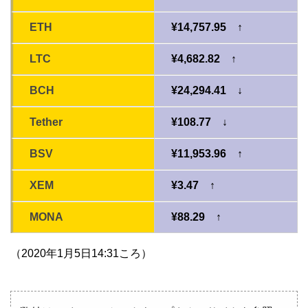
ETH
¥14,757.95 ↑
LTC
¥4,682.82 ↑
BCH
¥24,294.41 ↓
Tether
¥108.77 ↓
BSV
¥11,953.96 ↑
XEM
¥3.47 ↑
MONA
¥88.29 ↑
（2020年1月5日14:31ころ）