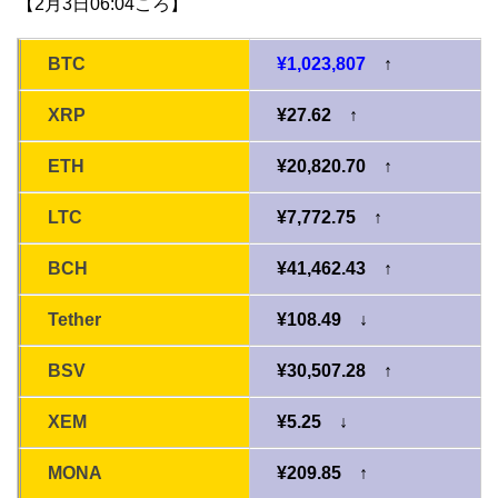
【2月3日06:04ころ】
BTC
¥1,023,807
↑
XRP
¥27.62 ↑
ETH
¥20,820.70 ↑
LTC
¥7,772.75 ↑
BCH
¥41,462.43 ↑
Tether
¥108.49 ↓
BSV
¥30,507.28 ↑
XEM
¥5.25 ↓
MONA
¥209.85 ↑