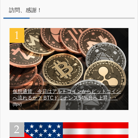
訪問、感謝！
仮想通貨、今日はアルトコインからビットコイン
へ流れるか？ BTCドミナンス54%台へ上昇・・
(8pv)