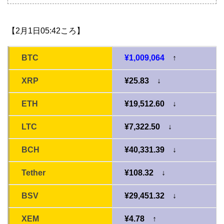
【2月1日05:42ころ】
BTC
¥1,009,064
↑
XRP
¥25.83 ↓
ETH
¥19,512.60 ↓
LTC
¥7,322.50 ↓
BCH
¥40,331.39 ↓
Tether
¥108.32 ↓
BSV
¥29,451.32 ↓
XEM
¥4.78 ↑