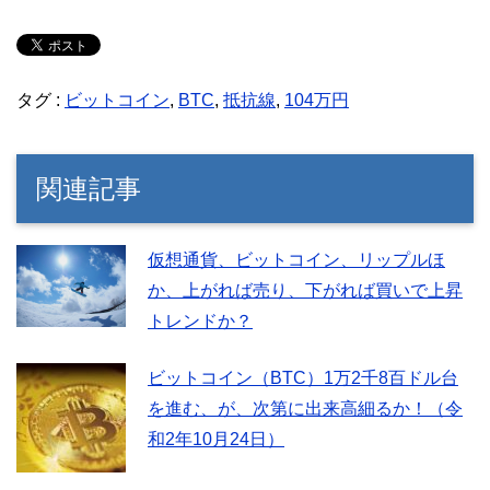
タグ :
ビットコイン
,
BTC
,
抵抗線
,
104万円
関連記事
仮想通貨、ビットコイン、リップルほ
か、上がれば売り、下がれば買いで上昇
トレンドか？
ビットコイン（BTC）1万2千8百ドル台
を進む、が、次第に出来高細るか！（令
和2年10月24日）