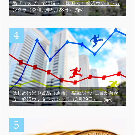
艦『ワスプ』で演説・・帰国へ！ 経済ウンタラカ
ンタラ（令和元年5月28日）
(5pv)
はじめは米中貿易（通商）協議の行方に目が向か
う、経済ウンタラカンタラ（3月29日）！
(5pv)