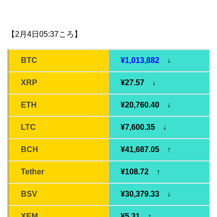
【2月4日05:37ころ】
BTC
¥1,013,882
↓
XRP
¥27.57 ↓
ETH
¥20,760.40 ↓
LTC
¥7,600.35 ↓
BCH
¥41,687.05 ↑
Tether
¥108.72 ↑
BSV
¥30,379.33 ↓
XEM
¥5.31 ↑