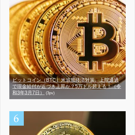
ビットコイン（BTC）米追加経済対策、上院通過
で現金給付が近づき上昇か？5万ドル超える！（令
和3年3月7日）
(3pv)