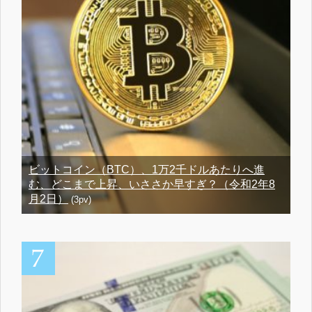
ビットコイン（BTC）、1万2千ドルあたりへ進
む、どこまで上昇、いささか早すぎ？（令和2年8
月2日）
(3pv)