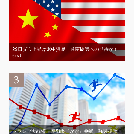
29日ダウ上昇は米中貿易、通商協議への期待か！
(6pv)
トランプ大統領、護衛艦『かが』乗艦、強襲揚陸