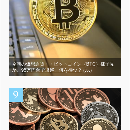
今朝の仮想通貨・・ビットコイン（BTC）様子見
か、95万円台で逡巡、何を待つ？
(3pv)