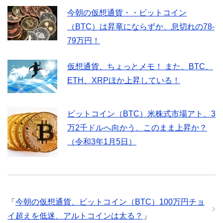
今朝の仮想通貨・・ビットコイン
（BTC）は昇竜にならずか、息切れの78-
79万円！
仮想通貨、ちょっとメモ！ また、BTC、
ETH、XRPほか上昇している！
ビットコイン（BTC）米株式市場アト、3
万2千ドルへ向かう、このまま上昇か？
（令和3年1月5日）
「
今朝の仮想通貨、ビットコイン（BTC）100万円チョ
イ超えを低迷、アルトコインは太る？
」