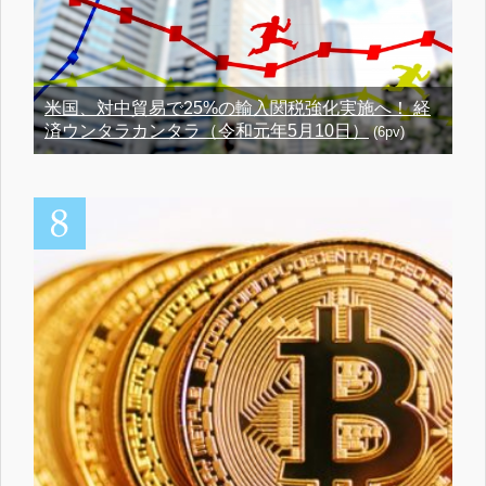
米国、対中貿易で25%の輸入関税強化実施へ！ 経
済ウンタラカンタラ（令和元年5月10日）
(6pv)