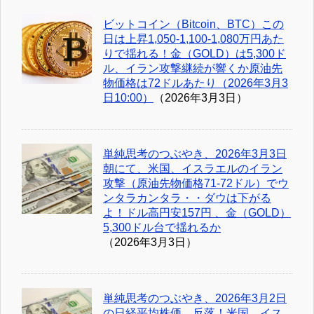
ビットコイン（Bitcoin、BTC）この
日は上昇1,050-1,100-1,080万円あた
りで揺れる！金（GOLD）は5,300ド
ル、イラン攻撃継続が響くか原油先
物価格は72ドルあたり（2026年3月3
日10:00）
（2026年3月3日）
単純思考のつぶやき、2026年3月3日
朝にて、米国、イスラエルのイラン
攻撃（原油先物価格71-72ドル）でウ
ンタラカンタラ・・ダウは下がる
よ！ドル高円安157円 、金（GOLD）
5,300ドル台で揺れるか
（2026年3月3日）
単純思考のつぶやき、2026年3月2日
の日経平均株価、反落！米国、イス