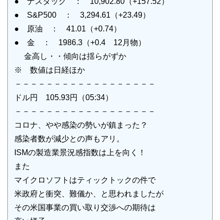
● ナスダック ： 10,902.80（+157.52）
● S&P500 ： 3,294.61（+23.49）
● 原油 ： 41.01（+0.74）
● 金 ： 1986.3（+0.4 12月物）
金高し・・傾向は揺らがずか
※ 数値は日経ほか
－－－－－－－－－－－－－－－－－－
ドル円 105.93円（05:34）
－－－－－－－－－－－－－－－－－－
コロナ、やや感染の勢いが鎮まった？
感染者数が減少との声もアリ。
ISMの製造業景況感指数は上を向く！
また
マイクロソフトはティックトックの件で
米政府と衝突、難儀か、と思われましたが
その米国事業の買い取り交渉への期待は