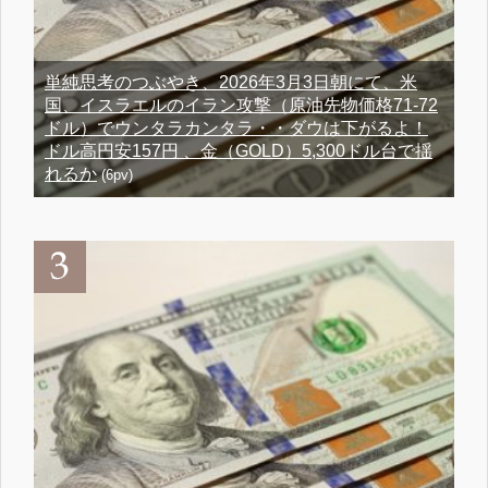
単純思考のつぶやき、2026年3月3日朝にて、米
国、イスラエルのイラン攻撃（原油先物価格71-72
ドル）でウンタラカンタラ・・ダウは下がるよ！
ドル高円安157円 、金（GOLD）5,300ドル台で揺
れるか
(6pv)