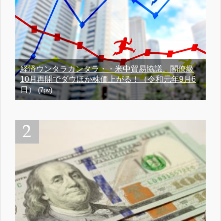
経済ウンタラカンタラ・・米中貿易協議、閣僚級
10月再開でダウほか株価上がる！（令和元年9月6
日）
(7pv)