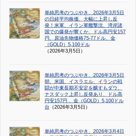
単純思考のつぶやき、2026年3月5日
の日経平均株価、大幅に上昇し反
発！米軍、イラン軍艦撃沈、湾岸諸
国での爆発が響くか、ドル高円安157
円、原油先物価格75-77ドル、金
（GOLD）5,100ドル
（2026年3月5日）
単純思考のつぶやき、2026年3月5日
朝、米国、イスラエル、イランの戦
闘が中東長期不安定を醸すもダウ、
ナスダック上昇し反発あり、ドル高
円安157円 、金（GOLD）5,100ドル
台
（2026年3月5日）
単純思考のつぶやき、2026年3月4日