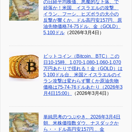
の日経平均株価、悪魔的な下落、で
続落か！米国、イスラエルの攻撃、
イラン、フーシ、ヒズボラの大小の
反撃が響くか、ドル高円安157円、原
油先物価格74-75ドル、金（GOLD）
5,100ドル
（2026年3月4日）
ビットコイン（Bitcoin、BTC）この
日10-15時、1,070-1,080-1,060-1,070
万円あたりで揺れる！金（GOLD）は
5,100ドル台、米国とイスラエルのイ
ラン攻撃は変わらず響くか原油先物
価格は75-74-76ドルあたり（2026年3
月4日15:00）
（2026年3月4日）
単純思考のつぶやき、2026年3月4日
朝、米株価指数ダウ、ナスダックか
ら・・ドル高円安157円 、金