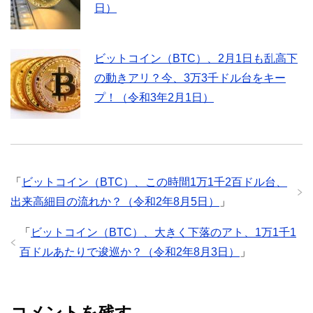
日）
ビットコイン（BTC）、2月1日も乱高下
の動きアリ？今、3万3千ドル台をキー
プ！（令和3年2月1日）
「
ビットコイン（BTC）、この時間1万1千2百ドル台、
出来高細目の流れか？（令和2年8月5日）
」
「
ビットコイン（BTC）、大きく下落のアト、1万1千1
百ドルあたりで逡巡か？（令和2年8月3日）
」
コメントを残す