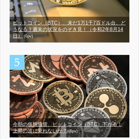
ビットコイン（BTC）、未だ1万1千7百ドル台、ど
うなる？週末の状況をのぞき見！（令和2年8月14
日）
(6pv)
今朝の仮想通貨、ビットコイン（BTC）下がる！
上昇の波に乗れないか？
(6pv)