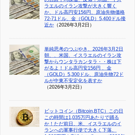
ラエルのイラン攻撃が大きく響く
か、ドル高円安156円、原油先物価格
72-71ドル、金（GOLD）5,400ドル接
近か
（2026年3月2日）
単純思考のつぶやき、2026年3月2日
朝、、米国、イスラエルのイラン攻
撃からウンタラカンタラ・・株は下
がるよ！ドル高円安156円 、金
（GOLD）5,300ドル、原油先物72ド
ルが中東不安定化を表すか
（2026年3月2日）
ビットコイン（Bitcoin,BTC）この日
この時間は1,035万円あたりで踊る
か！ただ前日、米、イスラエルのイ
ランへの軍事行使で大きく下落、