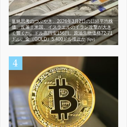
単純思考のつぶやき、2026年3月2日の日経平均株
価、反落！米国、イスラエルのイラン攻撃が大き
く響くか、ドル高円安156円、原油先物価格72-71
ドル、金（GOLD）5,400ドル接近か
(6pv)