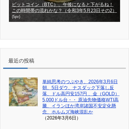
ビットコイン（BTC）、午後になると下がるね！
この時間帯の流れかな？（令和3年5月23日その2）
(5pv)
最近の投稿
単純思考のつぶやき、2026年3月6日
朝、5日ダウ、ナスダック下落し反
落、ドル高円安157円 、金（GOLD）
5,000ドル台・・ 原油先物価格WTI高
騰、イランほか湾岸諸国不安定化懸
念、ホルムズ海峡混乱か
（2026年3月6日）