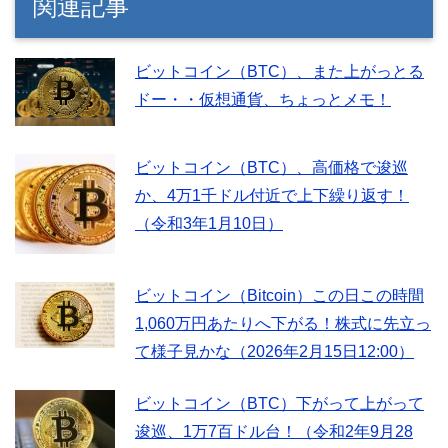
関連記事
ビットコイン（BTC）、また上がっとる
ドー・・仮想通貨、ちょっとメモ！
ビットコイン（BTC）、高価格で逡巡
か、4万1千ドル付近で上下繰り返す！
（令和3年1月10日）
ビットコイン（Bitcoin）この日この時間
1,060万円あたりへ下がる！株式に先立っ
て様子見かな（2026年2月15日12:00）
ビットコイン（BTC）下がって上がって
逡巡、1万7百ドル台！（令和2年9月28