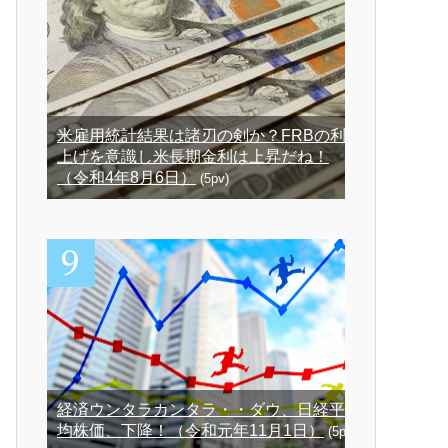
米雇用統計結果は諸刃の剣か？FRBの利
上げを意識し米長期金利は上昇だね！
（令和4年8月6日）
(5pv)
経済ウンタラカンタラ・・ダウ、日経平
均株価、下降！（令和元年11月1日）
(5pv)