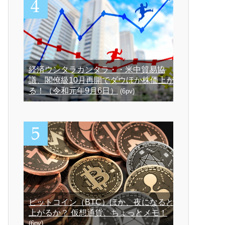
経済ウンタラカンタラ・・米中貿易協
議、閣僚級10月再開でダウほか株価上が
る！（令和元年9月6日）
(6pv)
ビットコイン（BTC）ほか、夜になると
上がるか？ 仮想通貨、ちょっとメモ！
(6pv)