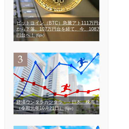
ビットコイン（BTC）急騰アト111万円台
から下落、107万円台を経て、今、108万
円台へ！
(6pv)
経済ウンタラカンタラ・・日本、株高！
（令和元年10月21日）
(6pv)