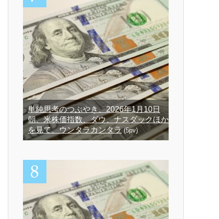
単純思考のつぶやき、2026年1月10日
朝、米株価指数、ダウ、ナスダックほか
を見て、ウンタラカンタラ
(5pv)