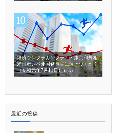
経済ウンタラカンタラ・・康京和外相、
米国ポンペオ国務長官に泣きつくか？！
（令和元年7月11日）
(5pv)
最近の投稿