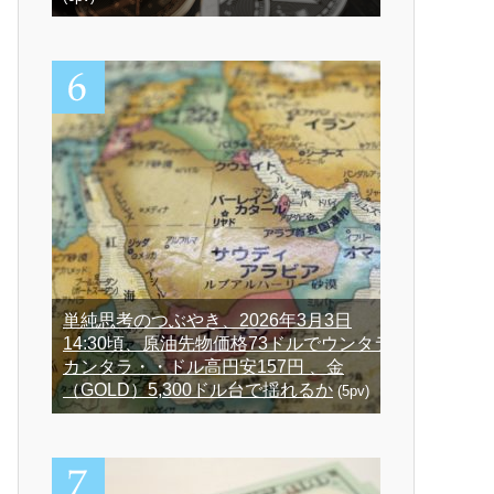
単純思考のつぶやき、2026年3月3日
14:30頃、原油先物価格73ドルでウンタラ
カンタラ・・ドル高円安157円 、金
（GOLD）5,300ドル台で揺れるか
(5pv)