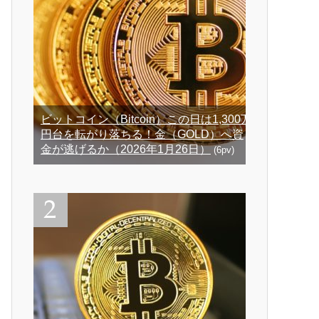
ビットコイン（Bitcoin）この日は1,300万
円台を転がり落ちる！金（GOLD）へ資
金が逃げるか（2026年1月26日）
(6pv)