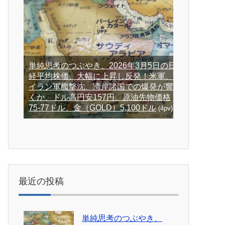
単純思考のつぶやき、2026年3月5日の日
経平均株価、大幅に上昇し反発！米軍、
イラン軍艦撃沈、湾岸諸国での爆発が響
くか、ドル高円安157円、原油先物価格
75-77ドル、金（GOLD）5,100ドル
(4pv)
最近の投稿
単純思考のつぶやき、