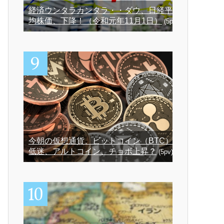
経済ウンタラカンタラ・・ダウ、日経平
均株価、下降！（令和元年11月1日）
(5pv)
今朝の仮想通貨、ビットコイン（BTC）
低迷、アルトコイン、チョボ上昇？
(5pv)