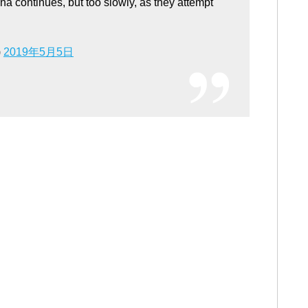
a continues, but too slowly, as they attempt
)
2019年5月5日