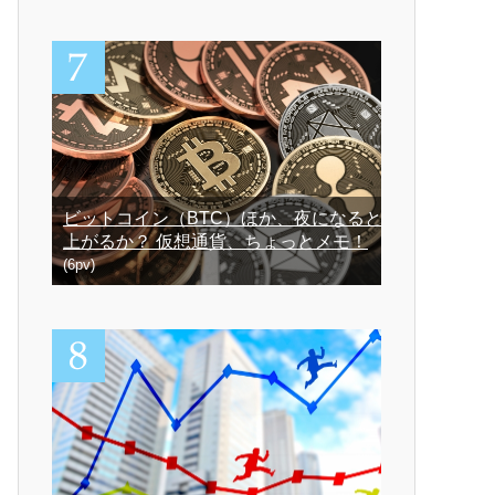
ビットコイン（BTC）ほか、夜になると
上がるか？ 仮想通貨、ちょっとメモ！
(6pv)