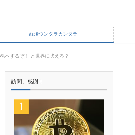
経済ウンタラカンタラ
5%へするぞ！ と世界に吠える？
訪問、感謝！