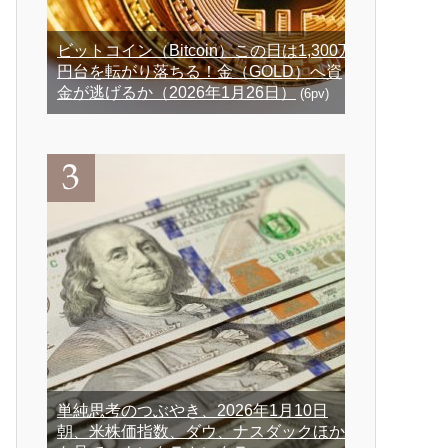
ビットコイン（Bitcoin）この日は1,300万
円台を転がり落ちる！金（GOLD）へ資
金が逃げるか（2026年1月26日）
(6pv)
単純思考のつぶやき、2026年1月10日
朝、米株価指数、ダウ、ナスダックほか