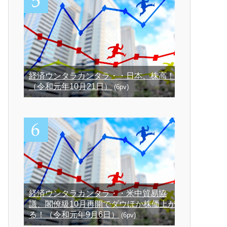
経済ウンタラカンタラ・・日本、株高！
（令和元年10月21日）
(6pv)
経済ウンタラカンタラ・・米中貿易協
議、閣僚級10月再開でダウほか株価上が
る！（令和元年9月6日）
(6pv)