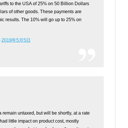
iffs to the USA of 25% on 50 Billion Dollars
llars of other goods. These payments are
mic results. The 10% will go up to 25% on
)
2019年5月5日
remain untaxed, but will be shortly, at a rate
ad little impact on product cost, mostly