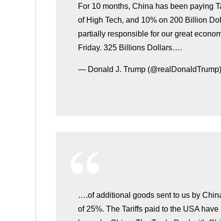
For 10 months, China has been paying Tar
of High Tech, and 10% on 200 Billion Do
partially responsible for our great econo
Friday. 325 Billions Dollars….
— Donald J. Trump (@realDonaldTrump
….of additional goods sent to us by China 
of 25%. The Tariffs paid to the USA have h