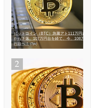
ビットコイン（BTC）急騰アト111万円台
から下落、107万円台を経て、今、108万
円台へ！
(7pv)