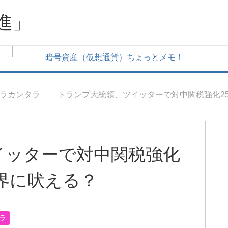
進」
暗号資産（仮想通貨）ちょっとメモ！
ラカンタラ
トランプ大統領、ツイッターで対中関税強化2
イッターで対中関税強化
世界に吠える？
ラ