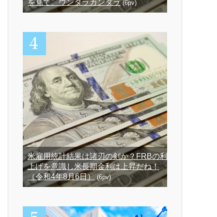
を見て、ウンタラカンタラ
(6pv)
米雇用統計結果は諸刃の剣か？FRBの利
上げを意識し米長期金利は上昇だね！
（令和4年8月6日）
(6pv)