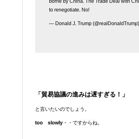
borne by China. The Trade Deal with Chin
to renegotiate. No!
— Donald J. Trump (@realDonaldTrump
「貿易協議の進みは遅すぎる！」
と言いたいのでしょう。
too slowly
・・ですからね。