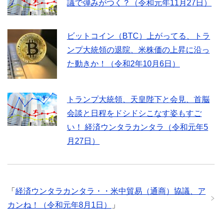
議で弾みがつく？（令和元年11月27日）
ビットコイン（BTC）上がってる、トラ
ンプ大統領の退院、米株価の上昇に沿っ
た動きか！（令和2年10月6日）
トランプ大統領、天皇陛下と会見、首脳
会談と日程をドシドシこなす姿もすご
い！ 経済ウンタラカンタラ（令和元年5
月27日）
「
経済ウンタラカンタラ・・米中貿易（通商）協議、ア
カンね！（令和元年8月1日）
」