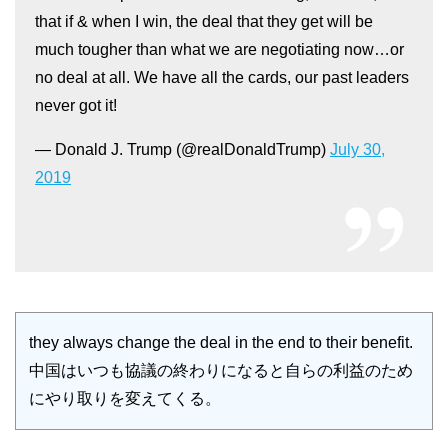
that if & when I win, the deal that they get will be
much tougher than what we are negotiating now…or
no deal at all. We have all the cards, our past leaders
never got it!
— Donald J. Trump (@realDonaldTrump)
July 30,
2019
they always change the deal in the end to their benefit.
中国はいつも協議の終わりになると自らの利益のため
にやり取りを変えてくる。