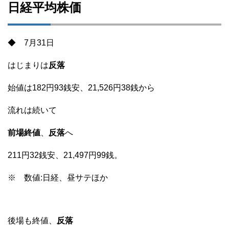
日経平均株価
◆ 7月31日
はじまりは
反落
始値は182円93銭安、21,526円38銭から
流れは続いて
前場終値
、
反落
へ
211円32銭安、21,497円99銭。
※ 数値:日経、昼サテほか
後場も終値、
反落