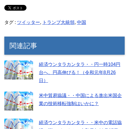
タグ :
ツイッター
,
トランプ大統領
,
中国
関連記事
経済ウンタラカンタラ・・円一時104円
台へ、円高伸びる！（令和元年8月26
日）
米中貿易協議・・中国による進出米国企
業の技術移転強制はいかに？
経済ウンタラカンタラ・・米中の電話協