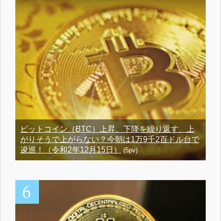
ビットコイン（BTC）上昇、下降を繰り返す、上
がりそうで上がらない？今朝は1万9千2百ドル台で
逡巡！（令和2年12月15日）
(5pv)