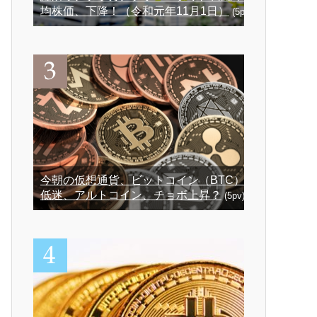
均株価、下降！（令和元年11月1日）
(5pv)
今朝の仮想通貨、ビットコイン（BTC）
低迷、アルトコイン、チョボ上昇？
(5pv)