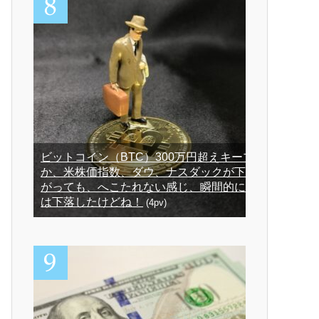
ビットコイン（BTC）300万円超えキープ
か、米株価指数、ダウ、ナスダックが下
がっても、へこたれない感じ、瞬間的に
は下落したけどね！
(4pv)