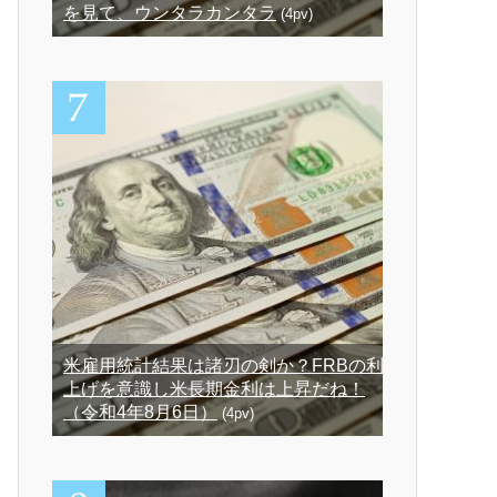
を見て、ウンタラカンタラ
(4pv)
米雇用統計結果は諸刃の剣か？FRBの利
上げを意識し米長期金利は上昇だね！
（令和4年8月6日）
(4pv)