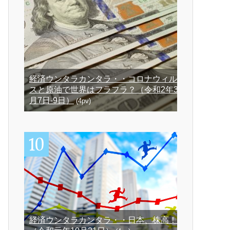
経済ウンタラカンタラ・・コロナウィル
スと原油で世界はフラフラ？（令和2年3
月7日-9日）
(4pv)
経済ウンタラカンタラ・・日本、株高！