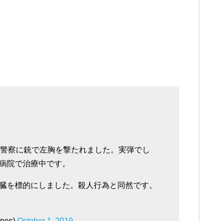
ら警察に銃で左胸を撃たれました。実弾でし
病院で治療中です。
臓を標的にしました。殺人行為と同然です。
nes)
October 1, 2019