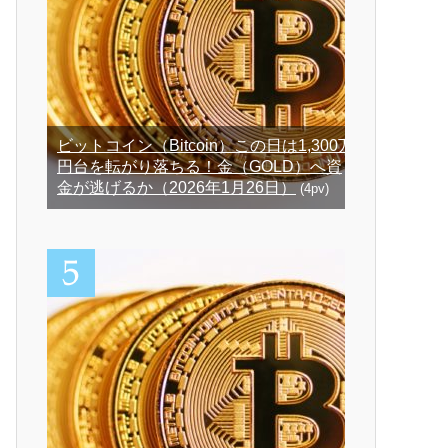
ビットコイン（Bitcoin）この日は1,300万
円台を転がり落ちる！金（GOLD）へ資
金が逃げるか（2026年1月26日）
(4pv)