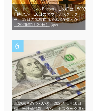
ビットコイン（Bitcoin）この日は1,500万
円割れか！16日のダウ、ナスダック下
落、19日の米株式市場休場が響くか
（2026年1月20日）
(4pv)
単純思考のつぶやき、2026年1月10日
朝、米株価指数、ダウ、ナスダックほか