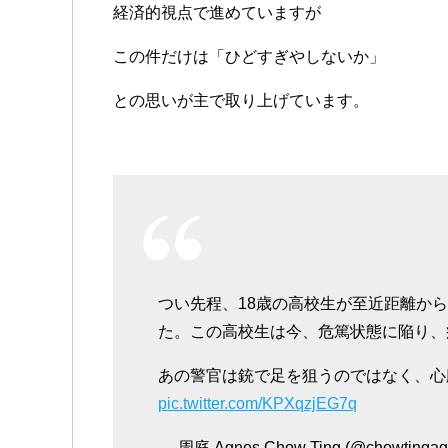
経済的視点で進めていますが
この件だけは「ひどすぎやしないか」
との思いが主で取り上げています。
つい先程、18歳の高校生が至近距離か
た。この高校生は今、危篤状態に陥り、
あの警官は銃で足を狙うのではなく、心
pic.twitter.com/KPXqzjEG7q
— 周庭 Agnes Chow Ting (@chowtingag