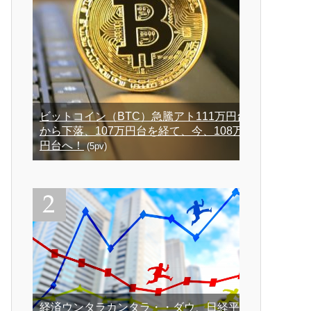
ビットコイン（BTC）急騰アト111万円台
から下落、107万円台を経て、今、108万
円台へ！
(5pv)
経済ウンタラカンタラ・・ダウ、日経平