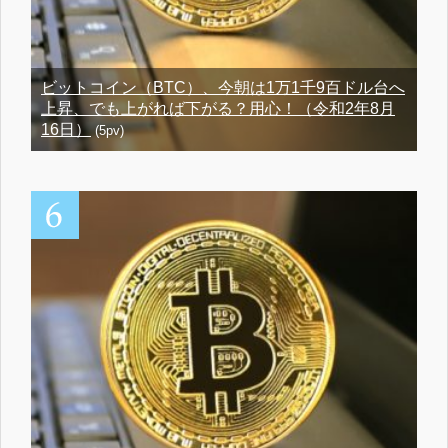
ビットコイン（BTC）、今朝は1万1千9百ドル台へ
上昇、でも上がれば下がる？用心！（令和2年8月
16日）
(5pv)