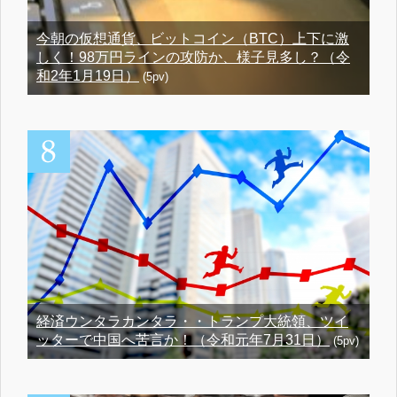
今朝の仮想通貨、ビットコイン（BTC）上下に激
しく！98万円ラインの攻防か、様子見多し？（令
和2年1月19日）
(5pv)
経済ウンタラカンタラ・・トランプ大統領、ツイ
ッターで中国へ苦言か！（令和元年7月31日）
(5pv)