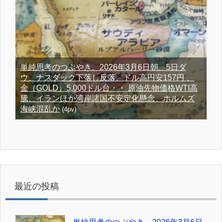
単純思考のつぶやき、2026年3月6日朝、5日ダ
ウ、ナスダック下落し反落、ドル高円安157円 、
金（GOLD）5,000ドル台・・ 原油先物価格WTI高
騰、イランほか湾岸諸国不安定化懸念、ホルムズ
海峡混乱か
(4pv)
最近の投稿