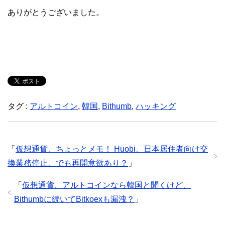
ありがとうございました。
タグ :
アルトコイン
,
韓国
,
Bithumb
,
ハッキング
「
仮想通貨、ちょっとメモ！ Huobi、日本居住者向け交
換業務停止、でも再開意欲あり？
」
「
仮想通貨、アルトコインなら韓国と聞くけど、
Bithumbに続いてBitkoexも漏洩？
」