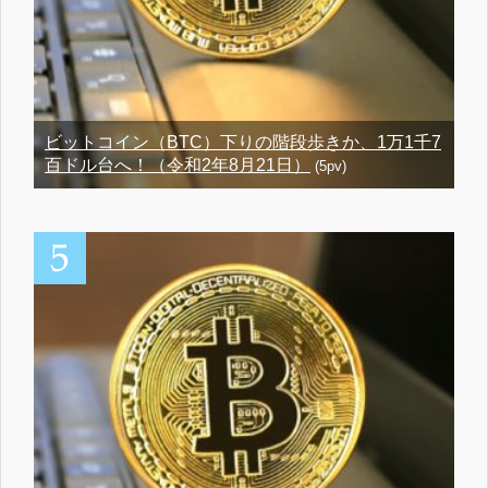
ビットコイン（BTC）下りの階段歩きか、1万1千7
百ドル台へ！（令和2年8月21日）
(5pv)