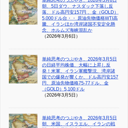
単純思考のつぶやき、2026年3月6日
朝、5日ダウ、ナスダック下落し反
落、ドル高円安157円 、金（GOLD）
5,000ドル台・・ 原油先物価格WTI高
騰、イランほか湾岸諸国不安定化懸
念、ホルムズ海峡混乱か
（2026年3月6日）
単純思考のつぶやき、2026年3月5日
の日経平均株価、大幅に上昇し反
発！米軍、イラン軍艦撃沈、湾岸諸
国での爆発が響くか、ドル高円安157
円、原油先物価格75-77ドル、金
（GOLD）5,100ドル
（2026年3月5日）
単純思考のつぶやき、2026年3月5日
朝、米国、イスラエル、イランの戦