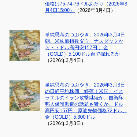
価格は75-74-76ドルあたり（2026年3
月4日15:00）
（2026年3月4日）
単純思考のつぶやき、2026年3月4日
朝、米株価指数ダウ、ナスダックか
ら・・ドル高円安157円 、金
（GOLD）5,100ドル台で揺れるか
（2026年3月4日）
単純思考のつぶやき、2026年3月3日
の日経平均株価、続落！米国、イス
ラエルのイラン攻撃継続か、自衛隊
邦人保護派遣の話題も響くか、ドル
高円安157円、原油先物価格72ドル、
金（GOLD）5,300ドル
（2026年3月3日）