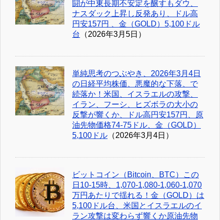
闘が中東長期不安定を醸すもダウ、
ナスダック上昇し反発あり、ドル高
円安157円 、金（GOLD）5,100ドル
台
（2026年3月5日）
単純思考のつぶやき、2026年3月4日
の日経平均株価、悪魔的な下落、で
続落か！米国、イスラエルの攻撃、
イラン、フーシ、ヒズボラの大小の
反撃が響くか、ドル高円安157円、原
油先物価格74-75ドル、金（GOLD）
5,100ドル
（2026年3月4日）
ビットコイン（Bitcoin、BTC）この
日10-15時、1,070-1,080-1,060-1,070
万円あたりで揺れる！金（GOLD）は
5,100ドル台、米国とイスラエルのイ
ラン攻撃は変わらず響くか原油先物