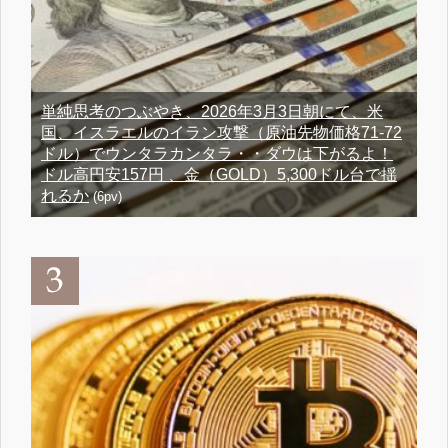
単純思考のつぶやき、2026年3月3日朝にて、米
国、イスラエルのイラン攻撃（原油先物価格71-72
ドル）でウンタラカンタラ・・ダウは下がるよ！
ドル高円安157円 、金（GOLD）5,300ドル台で揺
れるか
(6pv)