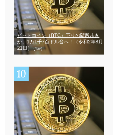
ビットコイン（BTC）下りの階段歩き
か、1万1千7百ドル台へ！（令和2年8月
21日）
(4pv)