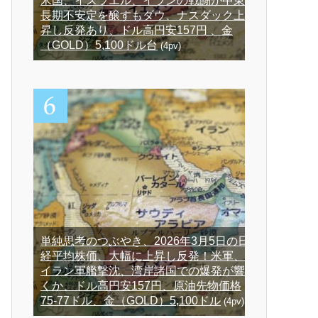
米国、イスラエル、イランの戦闘が中東
長期不安定を醸すもダウ、ナスダック上
昇し反発あり、ドル高円安157円 、金
（GOLD）5,100ドル台
(4pv)
単純思考のつぶやき、2026年3月5日の日
経平均株価、大幅に上昇し反発！米軍、
イラン軍艦撃沈、湾岸諸国での爆発が響
くか、ドル高円安157円、原油先物価格
75-77ドル、金（GOLD）5,100ドル
(4pv)