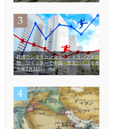
経済ウンタラカンタラ・・トランプ大統
領、ツイッターで中国へ苦言か！（令和
元年7月31日）
(5pv)