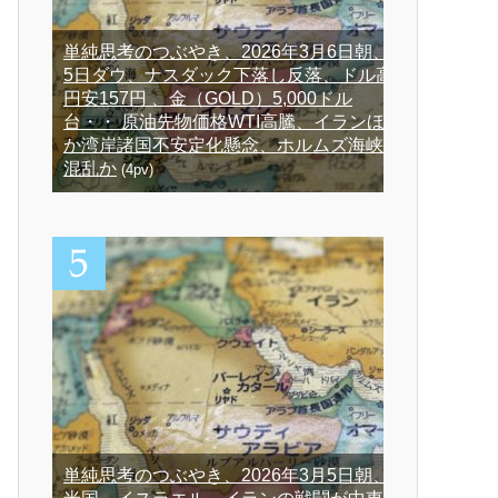
単純思考のつぶやき、2026年3月6日朝、
5日ダウ、ナスダック下落し反落、ドル高
円安157円 、金（GOLD）5,000ドル
台・・ 原油先物価格WTI高騰、イランほ
か湾岸諸国不安定化懸念、ホルムズ海峡
混乱か
(4pv)
単純思考のつぶやき、2026年3月5日朝、