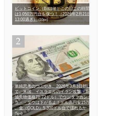
ビットコイン（Bitcoin）この日この時間
は1,050万円台を保つ！（2026年2月21日
13:00過ぎ）
(10pv)
単純思考のつぶやき、2026年3月3日朝に
て、米国、イスラエルのイラン攻撃（原
油先物価格71-72ドル）でウンタラカンタ
ラ・・ダウは下がるよ！ドル高円安157円
、金（GOLD）5,300ドル台で揺れるか
(5pv)