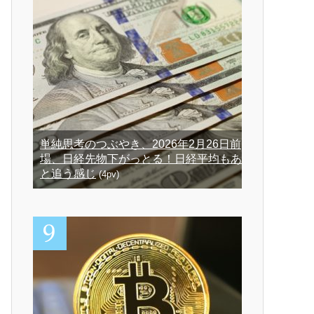
単純思考のつぶやき、2026年2月26日前
場、日経先物下がっとる！日経平均もあ
と追う感じ
(4pv)