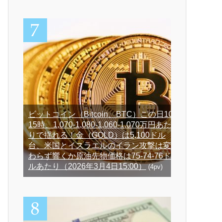
ビットコイン（Bitcoin、BTC）この日10-
15時、1,070-1,080-1,060-1,070万円あた
りで揺れる！金（GOLD）は5,100ドル
台、米国とイスラエルのイラン攻撃は変
わらず響くか原油先物価格は75-74-76ド
ルあたり（2026年3月4日15:00）
(4pv)