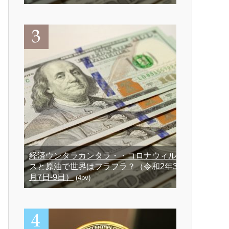
経済ウンタラカンタラ・・コロナウィル
スと原油で世界はフラフラ？（令和2年3
月7日-9日）
(4pv)