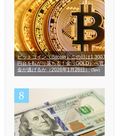
ビットコイン（Bitcoin）この日は1,300万
円台を転がり落ちる！金（GOLD）へ資
金が逃げるか（2026年1月26日）
(3pv)