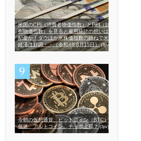
米国のCPI（消費者物価指数）とPPI（卸
売物価指数）を見ると雇用統計の想いは
杞憂か！ダウほか米株価指数の跳ねで米
経済は好調・・（令和4年8月15日）
(3pv)
今朝の仮想通貨、ビットコイン（BTC）
低迷、アルトコイン、チョボ上昇？
(3pv)