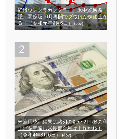
経済ウンタラカンタラ・・米中貿易協
議、閣僚級10月再開でダウほか株価上が
る！（令和元年9月6日）
(5pv)
米雇用統計結果は諸刃の剣か？FRBの利
上げを意識し米長期金利は上昇だね！
（令和4年8月6日）
(4pv)