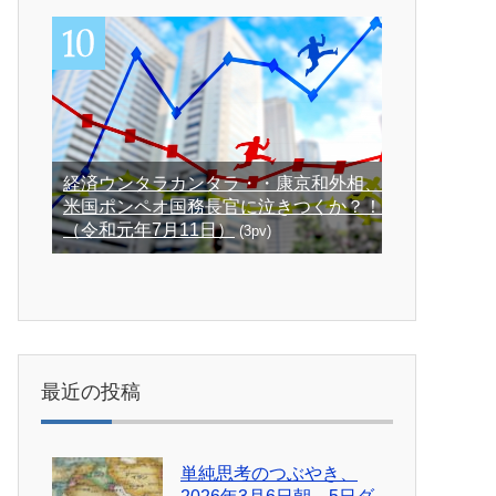
経済ウンタラカンタラ・・康京和外相、
米国ポンペオ国務長官に泣きつくか？！
（令和元年7月11日）
(3pv)
最近の投稿
単純思考のつぶやき、