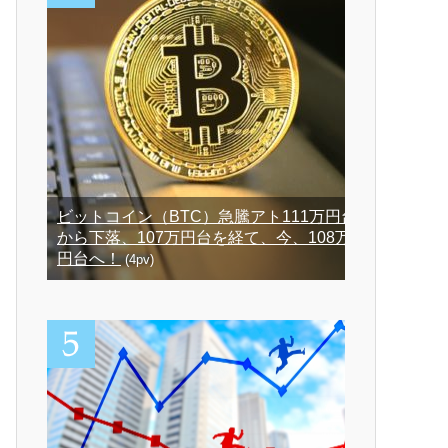
ビットコイン（BTC）急騰アト111万円台
から下落、107万円台を経て、今、108万
円台へ！
(4pv)