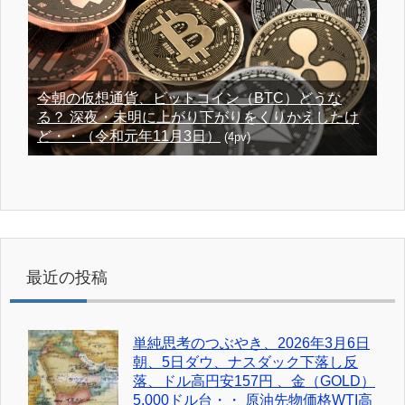
今朝の仮想通貨、ビットコイン（BTC）どうな
る？ 深夜・未明に上がり下がりをくりかえしたけ
ど・・（令和元年11月3日）
(4pv)
最近の投稿
単純思考のつぶやき、2026年3月6日
朝、5日ダウ、ナスダック下落し反
落、ドル高円安157円 、金（GOLD）
5,000ドル台・・ 原油先物価格WTI高