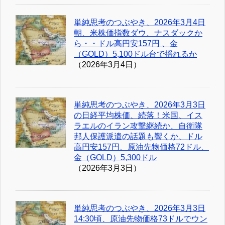
単純思考のつぶやき、2026年3月4日
朝、米株価指数ダウ、ナスダックか
ら・・ドル高円安157円 、金
（GOLD）5,100ドル台で揺れるか
（2026年3月4日）
単純思考のつぶやき、2026年3月3日
の日経平均株価、続落！米国、イス
ラエルのイラン攻撃継続か、自衛隊
邦人保護派遣の話題も響くか、ドル
高円安157円、原油先物価格72ドル、
金（GOLD）5,300ドル
（2026年3月3日）
単純思考のつぶやき、2026年3月3日
14:30頃、原油先物価格73ドルでウン