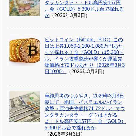
タラカンタラ・・ドル高円安157円
、金（GOLD）5,300ドル台で揺れる
か
（2026年3月3日）
ビットコイン（Bitcoin、BTC）この
日は上昇1,050-1,100-1,080万円あた
りで揺れる！金（GOLD）は5,300ド
ル、イラン攻撃継続が響くか原油先
物価格は72ドルあたり（2026年3月3
日10:00）
（2026年3月3日）
単純思考のつぶやき、2026年3月3日
朝にて、米国、イスラエルのイラン
攻撃（原油先物価格71-72ドル）でウ
ンタラカンタラ・・ダウは下がる
よ！ドル高円安157円 、金（GOLD）
5,300ドル台で揺れるか
（2026年3月3日）