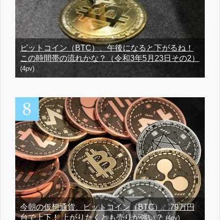
ビットコイン（BTC）、午後になると下がるね！
この時間帯の流れかな？（令和3年5月23日その2）
(4pv)
今朝の仮想通貨、ビットコイン（BTC）、79万円
台で上下！ 上がりたくとも売りが強い？
(4pv)