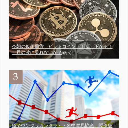
今朝の仮想通貨、ビットコイン（BTC）下がる！
上昇の波に乗れないか？
(5pv)
経済ウンタラカンタラ・・米中貿易協議、閣僚級