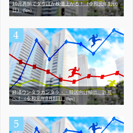
10月再開でダウほか株価上がる！（令和元年9月6
日）
(5pv)
経済ウンタラカンタラ・・韓国向け輸出、許可
へ！（令和元年8月8日）
(5pv)