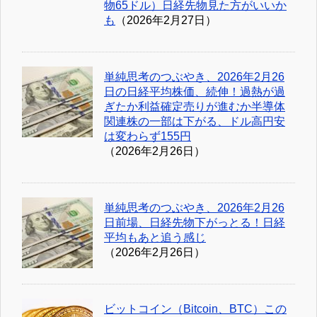
物65ドル）日経先物見た方がいいか
も
（2026年2月27日）
単純思考のつぶやき、2026年2月26
日の日経平均株価、続伸！過熱が過
ぎたか利益確定売りが進むか半導体
関連株の一部は下がる、ドル高円安
は変わらず155円
（2026年2月26日）
単純思考のつぶやき、2026年2月26
日前場、日経先物下がっとる！日経
平均もあと追う感じ
（2026年2月26日）
ビットコイン（Bitcoin、BTC）この