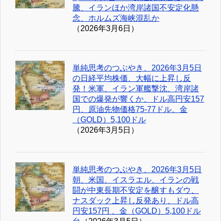
騰、イランほか湾岸諸国不安定化懸
念、ホルムズ海峡混乱か
（2026年3月6日）
単純思考のつぶやき、2026年3月5日
の日経平均株価、大幅に上昇し反
発！米軍、イラン軍艦撃沈、湾岸諸
国での爆発が響くか、ドル高円安157
円、原油先物価格75-77ドル、金
（GOLD）5,100ドル
（2026年3月5日）
単純思考のつぶやき、2026年3月5日
朝、米国、イスラエル、イランの戦
闘が中東長期不安定を醸すもダウ、
ナスダック上昇し反発あり、ドル高
円安157円 、金（GOLD）5,100ドル