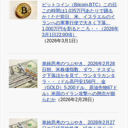
ビットコイン（Bitcoin,BTC）この日
この時間は1,035万円あたりで踊る
か！ただ前日、米、イスラエルのイ
ランへの軍事行使で大きく下落、
1,000万円を割るところ・・（2026年
3月1日22:00頃）
（2026年3月1日）
単純思考のつぶやき、2026年2月28
日朝、米株価指数、ダウ、ナスダッ
ク下落ほかを見て、ウンタラカンタ
ラ・・（ドル高円安156円 、金
（GOLD）5,200ドル、原油先物67ド
ル）米国のイラン攻撃への懸念が膨
らむか
（2026年2月28日）
単純思考のつぶやき、2026年2月27