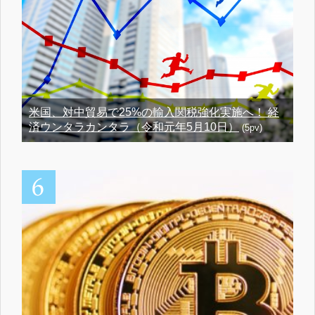
米国、対中貿易で25%の輸入関税強化実施へ！ 経
済ウンタラカンタラ（令和元年5月10日）
(5pv)