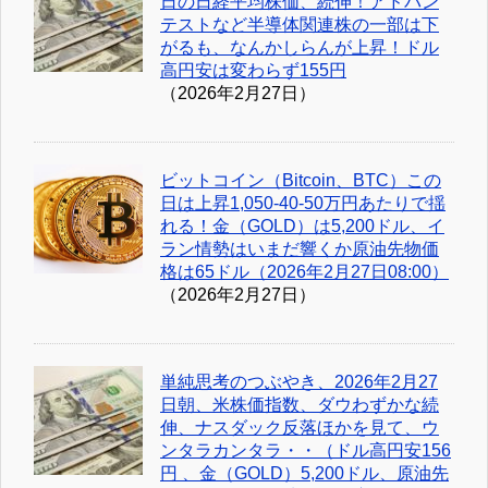
日の日経平均株価、続伸！アドバン
テストなど半導体関連株の一部は下
がるも、なんかしらんが上昇！ドル
高円安は変わらず155円
（2026年2月27日）
ビットコイン（Bitcoin、BTC）この
日は上昇1,050-40-50万円あたりで揺
れる！金（GOLD）は5,200ドル、イ
ラン情勢はいまだ響くか原油先物価
格は65ドル（2026年2月27日08:00）
（2026年2月27日）
単純思考のつぶやき、2026年2月27
日朝、米株価指数、ダウわずかな続
伸、ナスダック反落ほかを見て、ウ
ンタラカンタラ・・（ドル高円安156
円 、金（GOLD）5,200ドル、原油先