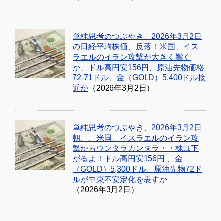
単純思考のつぶやき、2026年3月2日
の日経平均株価、反落！米国、イス
ラエルのイラン攻撃が大きく響く
か、ドル高円安156円、原油先物価格
72-71ドル、金（GOLD）5,400ドル接
近か
（2026年3月2日）
単純思考のつぶやき、2026年3月2日
朝、、米国、イスラエルのイラン攻
撃からウンタラカンタラ・・株は下
がるよ！ドル高円安156円 、金
（GOLD）5,300ドル、原油先物72ド
ルが中東不安定化を表すか
（2026年3月2日）