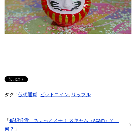
タグ :
仮想通貨
,
ビットコイン
,
リップル
「
仮想通貨、ちょっとメモ！ スキャム（scam）て、
何？
」