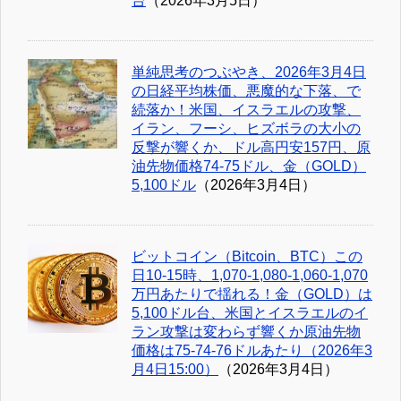
台
（2026年3月5日）
単純思考のつぶやき、2026年3月4日
の日経平均株価、悪魔的な下落、で
続落か！米国、イスラエルの攻撃、
イラン、フーシ、ヒズボラの大小の
反撃が響くか、ドル高円安157円、原
油先物価格74-75ドル、金（GOLD）
5,100ドル
（2026年3月4日）
ビットコイン（Bitcoin、BTC）この
日10-15時、1,070-1,080-1,060-1,070
万円あたりで揺れる！金（GOLD）は
5,100ドル台、米国とイスラエルのイ
ラン攻撃は変わらず響くか原油先物
価格は75-74-76ドルあたり（2026年3
月4日15:00）
（2026年3月4日）