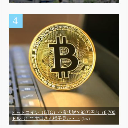
ビットコイン（BTC）小康状態？93万円台（8,700
ドル台）で大口さん様子見か・・
(4pv)