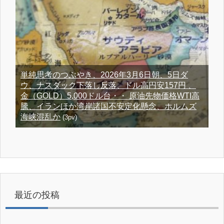
単純思考のつぶやき、2026年3月6日朝、5日ダ
ウ、ナスダック下落し反落、ドル高円安157円 、
金（GOLD）5,000ドル台・・ 原油先物価格WTI高
騰、イランほか湾岸諸国不安定化懸念、ホルムズ
海峡混乱か
(3pv)
最近の投稿