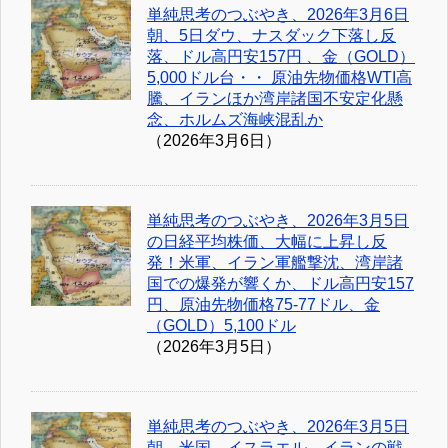
単純思考のつぶやき、2026年3月6日
朝、5日ダウ、ナスダック下落し反
落、ドル高円安157円 、金（GOLD）
5,000ドル台・・ 原油先物価格WTI高
騰、イランほか湾岸諸国不安定化懸
念、ホルムズ海峡混乱か
（2026年3月6日）
単純思考のつぶやき、2026年3月5日
の日経平均株価、大幅に上昇し反
発！米軍、イラン軍艦撃沈、湾岸諸
国での爆発が響くか、ドル高円安157
円、原油先物価格75-77ドル、金
（GOLD）5,100ドル
（2026年3月5日）
単純思考のつぶやき、2026年3月5日
朝、米国、イスラエル、イランの戦