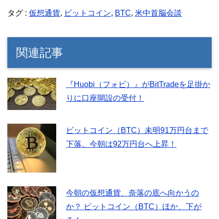
タグ :
仮想通貨
,
ビットコイン
,
BTC
,
米中首脳会談
関連記事
『Huobi（フォビ）』がBitTradeを足掛か
りに口座開設の受付！
ビットコイン（BTC）未明91万円台まで
下落、今朝は92万円台へ上昇！
今朝の仮想通貨、奈落の底へ向かうの
か？ ビットコイン（BTC）ほか、下が