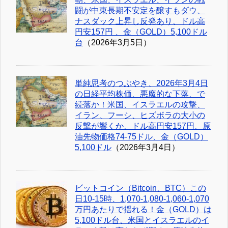
闘が中東長期不安定を醸すもダウ、
ナスダック上昇し反発あり、ドル高
円安157円 、金（GOLD）5,100ドル
台
（2026年3月5日）
単純思考のつぶやき、2026年3月4日
の日経平均株価、悪魔的な下落、で
続落か！米国、イスラエルの攻撃、
イラン、フーシ、ヒズボラの大小の
反撃が響くか、ドル高円安157円、原
油先物価格74-75ドル、金（GOLD）
5,100ドル
（2026年3月4日）
ビットコイン（Bitcoin、BTC）この
日10-15時、1,070-1,080-1,060-1,070
万円あたりで揺れる！金（GOLD）は
5,100ドル台、米国とイスラエルのイ