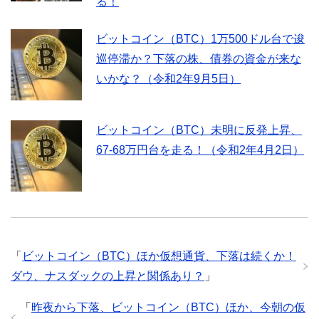
る！
ビットコイン（BTC）1万500ドル台で逡
巡停滞か？下落の株、債券の資金が来な
いかな？（令和2年9月5日）
ビットコイン（BTC）未明に反発上昇、
67-68万円台を走る！（令和2年4月2日）
「
ビットコイン（BTC）ほか仮想通貨、下落は続くか！
ダウ、ナスダックの上昇と関係あり？
」
「
昨夜から下落、ビットコイン（BTC）ほか、今朝の仮