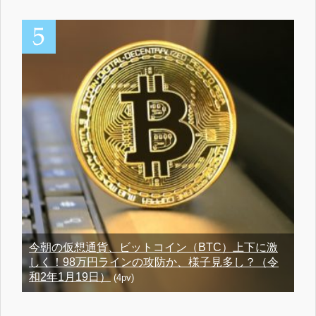
今朝の仮想通貨、ビットコイン（BTC）上下に激
しく！98万円ラインの攻防か、様子見多し？（令
和2年1月19日）
(4pv)