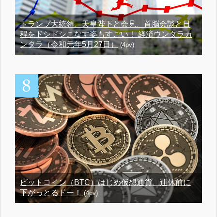
トランプ大統領、天皇陛下と会見、首脳会談と日
程をドシドシこなす姿もすごい！ 経済ウンタラカ
ンタラ（令和元年5月27日）
(4pv)
ビットコイン（BTC）はじめ仮想通貨、連休前に
下がっとるドー！
(4pv)