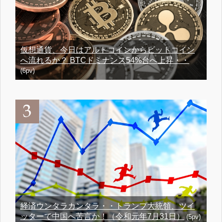
仮想通貨、今日はアルトコインからビットコイン
へ流れるか？ BTCドミナンス54%台へ上昇・・
(6pv)
経済ウンタラカンタラ・・トランプ大統領、ツイ
ッターで中国へ苦言か！（令和元年7月31日）
(5pv)