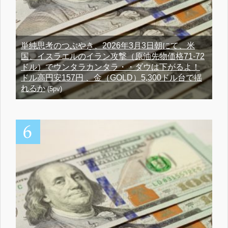
単純思考のつぶやき、2026年3月3日朝にて、米
国、イスラエルのイラン攻撃（原油先物価格71-72
ドル）でウンタラカンタラ・・ダウは下がるよ！
ドル高円安157円 、金（GOLD）5,300ドル台で揺
れるか
(5pv)