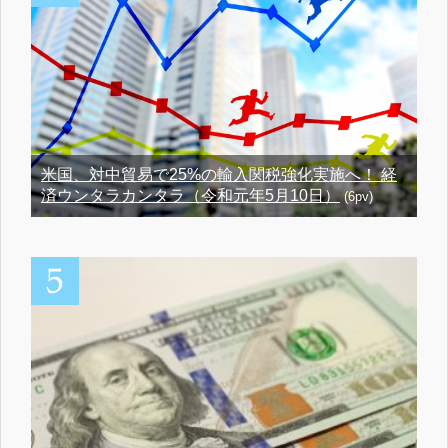
米国、対中貿易で25%の輸入関税強化実施へ！ 経
済ウンタラカンタラ（令和元年5月10日）
(6pv)