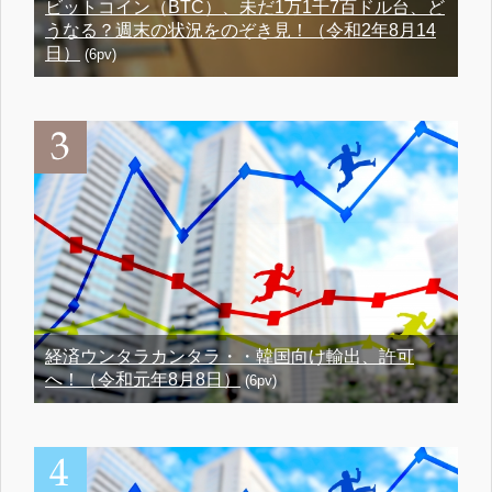
ビットコイン（BTC）、未だ1万1千7百ドル台、ど
うなる？週末の状況をのぞき見！（令和2年8月14
日）
(6pv)
経済ウンタラカンタラ・・韓国向け輸出、許可
へ！（令和元年8月8日）
(6pv)