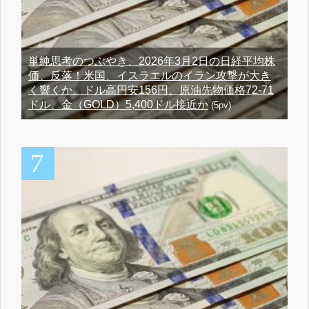
単純思考のつぶやき、2026年3月2日の日経平均株
価、反落！米国、イスラエルのイラン攻撃が大き
く響くか、ドル高円安156円、原油先物価格72-71
ドル、金（GOLD）5,400ドル接近か
(5pv)