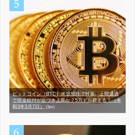
ビットコイン（BTC）米追加経済対策、上院通過
で現金給付が近づき上昇か？5万ドル超える！（令
和3年3月7日）
(3pv)