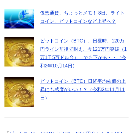
仮想通貨、ちょっとメモ！ 8日、ライト
コイン、ビットコインなど上昇へ？
ビットコイン（BTC）、日昼時、120万
円ライン前後で耐え、今121万円突破（1
万1千5百ドル台）！でも下がる・・（令
和2年10月14日）
ビットコイン（BTC）日経平均株価の上
昇にも感度がいい！？（令和2年11月11
日）