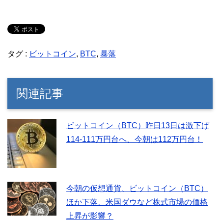
タグ :
ビットコイン
,
BTC
,
暴落
関連記事
ビットコイン（BTC）昨日13日は激下げ
114-111万円台へ、今朝は112万円台！
今朝の仮想通貨、ビットコイン（BTC）
ほか下落、米国ダウなど株式市場の価格
上昇が影響？