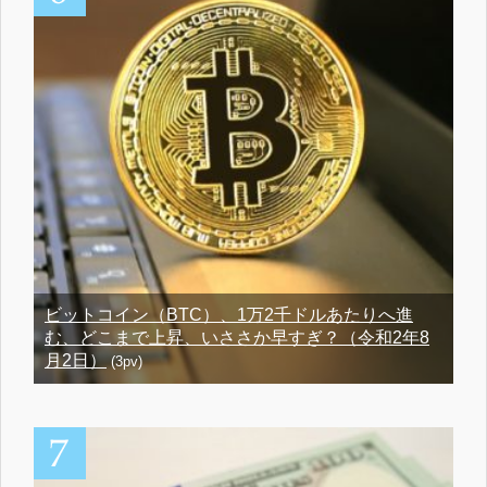
ビットコイン（BTC）、1万2千ドルあたりへ進
む、どこまで上昇、いささか早すぎ？（令和2年8
月2日）
(3pv)