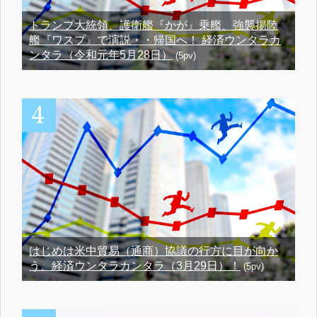
トランプ大統領、護衛艦『かが』乗艦、強襲揚陸
艦『ワスプ』で演説・・帰国へ！ 経済ウンタラカ
ンタラ（令和元年5月28日）
(5pv)
はじめは米中貿易（通商）協議の行方に目が向か
う、経済ウンタラカンタラ（3月29日）！
(5pv)