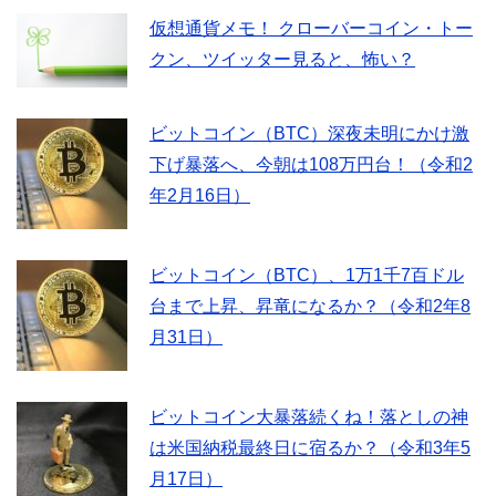
仮想通貨メモ！ クローバーコイン・トー
クン、ツイッター見ると、怖い？
ビットコイン（BTC）深夜未明にかけ激
下げ暴落へ、今朝は108万円台！（令和2
年2月16日）
ビットコイン（BTC）、1万1千7百ドル
台まで上昇、昇竜になるか？（令和2年8
月31日）
ビットコイン大暴落続くね！落としの神
は米国納税最終日に宿るか？（令和3年5
月17日）