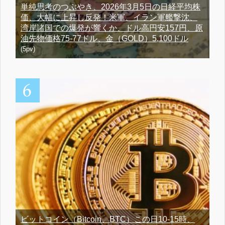
単純思考のつぶやき、2026年3月5日の日経平均株
価、大幅に上昇し反発！米軍、イラン軍艦撃沈、
湾岸諸国での爆発が響くか、ドル高円安157円、原
油先物価格75-77ドル、金（GOLD）5,100ドル
(5pv)
ビットコイン（Bitcoin、BTC）この日10-15時、