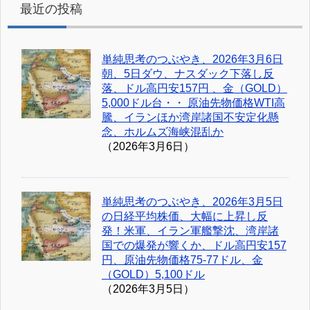
最近の投稿
単純思考のつぶやき、2026年3月6日
朝、5日ダウ、ナスダック下落し反
落、ドル高円安157円 、金（GOLD）
5,000ドル台・・ 原油先物価格WTI高
騰、イランほか湾岸諸国不安定化懸
念、ホルムズ海峡混乱か
（2026年3月6日）
単純思考のつぶやき、2026年3月5日
の日経平均株価、大幅に上昇し反
発！米軍、イラン軍艦撃沈、湾岸諸
国での爆発が響くか、ドル高円安157
円、原油先物価格75-77ドル、金
（GOLD）5,100ドル
（2026年3月5日）