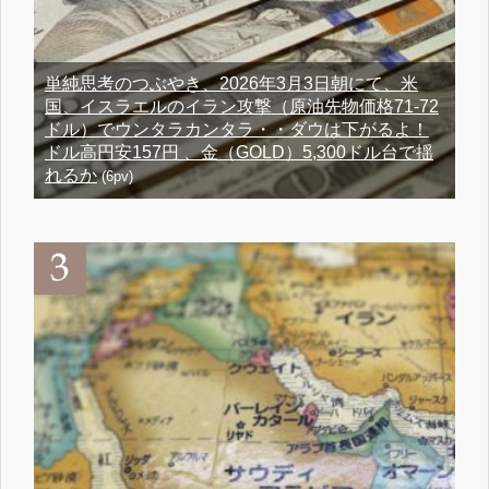
単純思考のつぶやき、2026年3月3日朝にて、米
国、イスラエルのイラン攻撃（原油先物価格71-72
ドル）でウンタラカンタラ・・ダウは下がるよ！
ドル高円安157円 、金（GOLD）5,300ドル台で揺
れるか
(6pv)