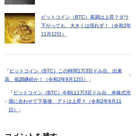
ビットコイン（BTC）基調は上昇？ダウ
下がっても、大きくは揺れず！（令和2年
11月12日）
「
ビットコイン（BTC）この時間1万3百ドル台、出来
高、低調継続か！（令和2年9月12日）
」
「
ビットコイン（BTC）今朝は1万3百ドル台、米株式市
場に合わせて下落後、アトは上昇？（令和2年9月11
日）
」