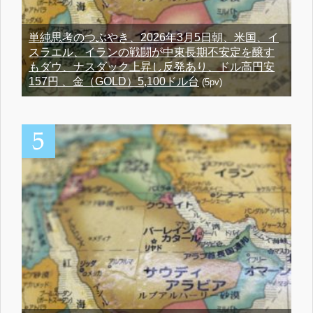
単純思考のつぶやき、2026年3月5日朝、米国、イ
スラエル、イランの戦闘が中東長期不安定を醸す
もダウ、ナスダック上昇し反発あり、ドル高円安
157円 、金（GOLD）5,100ドル台
(5pv)