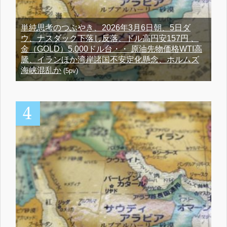
単純思考のつぶやき、2026年3月6日朝、5日ダ
ウ、ナスダック下落し反落、ドル高円安157円 、
金（GOLD）5,000ドル台・・ 原油先物価格WTI高
騰、イランほか湾岸諸国不安定化懸念、ホルムズ
海峡混乱か
(5pv)