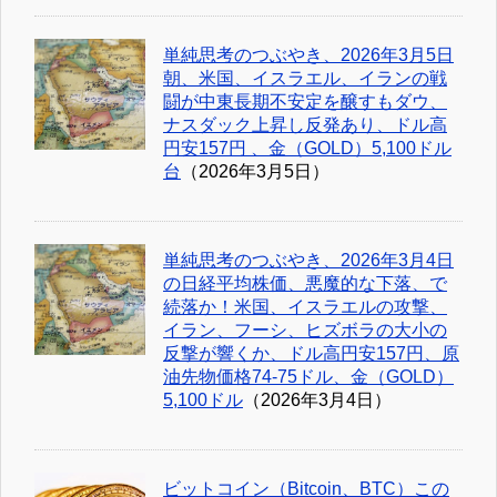
単純思考のつぶやき、2026年3月5日
朝、米国、イスラエル、イランの戦
闘が中東長期不安定を醸すもダウ、
ナスダック上昇し反発あり、ドル高
円安157円 、金（GOLD）5,100ドル
台
（2026年3月5日）
単純思考のつぶやき、2026年3月4日
の日経平均株価、悪魔的な下落、で
続落か！米国、イスラエルの攻撃、
イラン、フーシ、ヒズボラの大小の
反撃が響くか、ドル高円安157円、原
油先物価格74-75ドル、金（GOLD）
5,100ドル
（2026年3月4日）
ビットコイン（Bitcoin、BTC）この