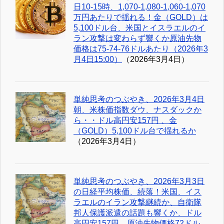
日10-15時、1,070-1,080-1,060-1,070
万円あたりで揺れる！金（GOLD）は
5,100ドル台、米国とイスラエルのイ
ラン攻撃は変わらず響くか原油先物
価格は75-74-76ドルあたり（2026年3
月4日15:00）
（2026年3月4日）
単純思考のつぶやき、2026年3月4日
朝、米株価指数ダウ、ナスダックか
ら・・ドル高円安157円 、金
（GOLD）5,100ドル台で揺れるか
（2026年3月4日）
単純思考のつぶやき、2026年3月3日
の日経平均株価、続落！米国、イス
ラエルのイラン攻撃継続か、自衛隊
邦人保護派遣の話題も響くか、ドル
高円安157円、原油先物価格72ドル、