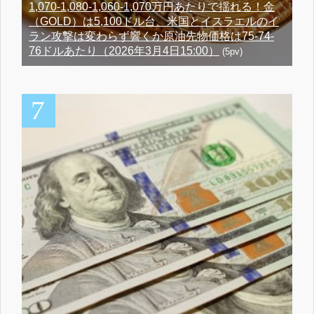
1,070-1,080-1,060-1,070万円あたりで揺れる！金
（GOLD）は5,100ドル台、米国とイスラエルのイ
ラン攻撃は変わらず響くか原油先物価格は75-74-
76ドルあたり（2026年3月4日15:00）
(5pv)