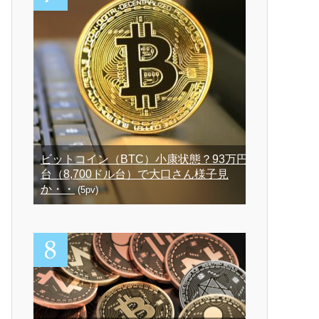
ビットコイン（BTC）小康状態？93万円
台（8,700ドル台）で大口さん様子見
か・・
(5pv)