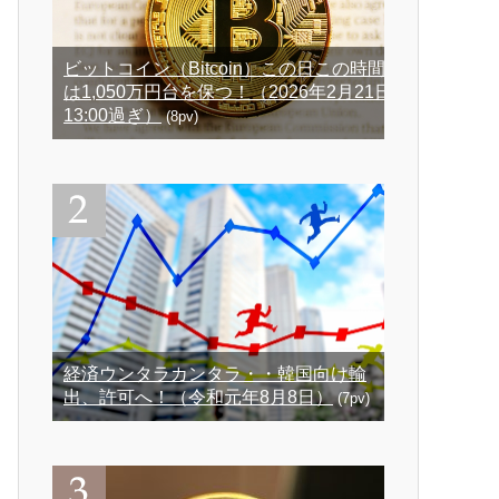
ビットコイン（Bitcoin）この日この時間
は1,050万円台を保つ！（2026年2月21日
13:00過ぎ）
(8pv)
経済ウンタラカンタラ・・韓国向け輸
出、許可へ！（令和元年8月8日）
(7pv)