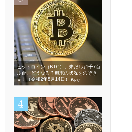
ビットコイン（BTC）、未だ1万1千7百ド
ル台、どうなる？週末の状況をのぞき
見！（令和2年8月14日）
(6pv)