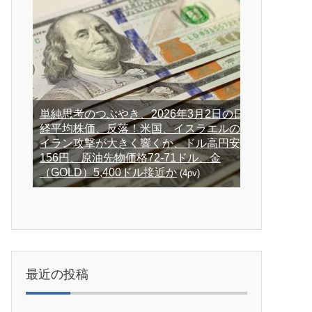
単純思考のつぶやき、2026年3月2日の日
経平均株価、反落！米国、イスラエルの
イラン攻撃が大きく響くか、ドル高円安
156円、原油先物価格72-71ドル、金
（GOLD）5,400ドル接近か
(4pv)
最近の投稿