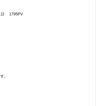
1日
1795PV
た
ます。