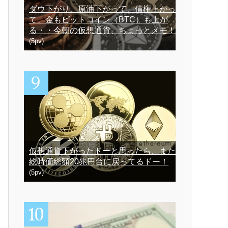
ダウ下がり、原油下がって、債権上がっ
て、金もビットコイン（BTC）も上が
る・・今朝の仮想通貨、ちょっとメモ！
(5pv)
仮想通貨下がったドーと思ったら、また
総時価総額20兆円台に戻ってるドー！
(5pv)