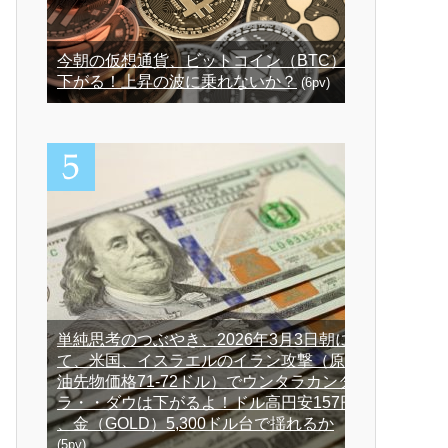
今朝の仮想通貨、ビットコイン（BTC）
下がる！上昇の波に乗れないか？
(6pv)
単純思考のつぶやき、2026年3月3日朝に
て、米国、イスラエルのイラン攻撃（原
油先物価格71-72ドル）でウンタラカンタ
ラ・・ダウは下がるよ！ドル高円安157円
、金（GOLD）5,300ドル台で揺れるか
(5pv)