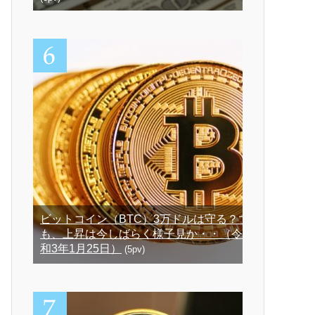
ビットコイン（BTC）3万ドルは守る？で
も、上昇は今しばらく様子見か・・（令
和3年1月25日）
(5pv)