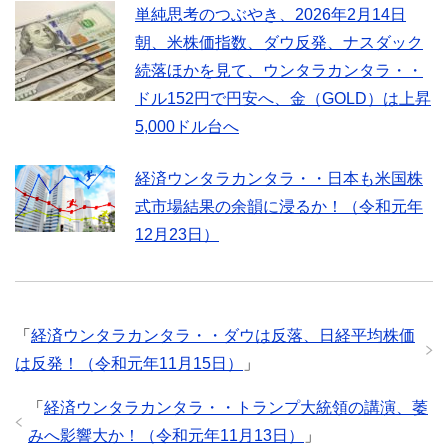
単純思考のつぶやき、2026年2月14日
朝、米株価指数、ダウ反発、ナスダック
続落ほかを見て、ウンタラカンタラ・・
ドル152円で円安へ、金（GOLD）は上昇
5,000ドル台へ
経済ウンタラカンタラ・・日本も米国株
式市場結果の余韻に浸るか！（令和元年
12月23日）
「
経済ウンタラカンタラ・・ダウは反落、日経平均株価
は反発！（令和元年11月15日）
」
「
経済ウンタラカンタラ・・トランプ大統領の講演、萎
みへ影響大か！（令和元年11月13日）
」