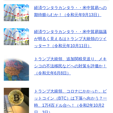
経済ウンタラカンタラ・・米中貿易への
期待膨らむか！（令和元年9月13日）
経済ウンタラカンタラ・・米中貿易協議
が明るく見えるはトランプ大統領のツイ
ッター？（令和元年10月11日）
トランプ大統領、追加関税見送り、メキ
シコの不法移民などへの対策を評価か！
（令和元年6月8日）
トランプ大統領、コロナにかかった、ビ
ットコイン（BTC）は下落へ向かう？一
時、1万4百ドル台へ！（令和2年10月2
日、3日）