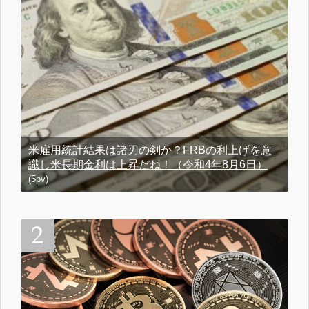
米雇用統計結果は諸刃の剣か？FRBの利上げを意
識し米長期金利は上昇だね！（令和4年8月6日）
(5pv)