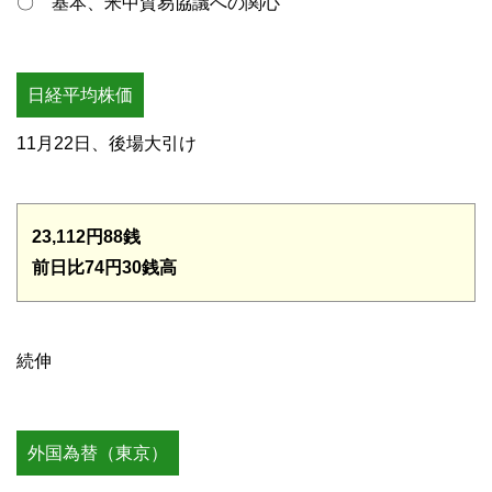
〇 基本、米中貿易協議への関心
日経平均株価
11月22日、後場大引け
23,112円88銭
前日比74円30銭高
続伸
外国為替（東京）