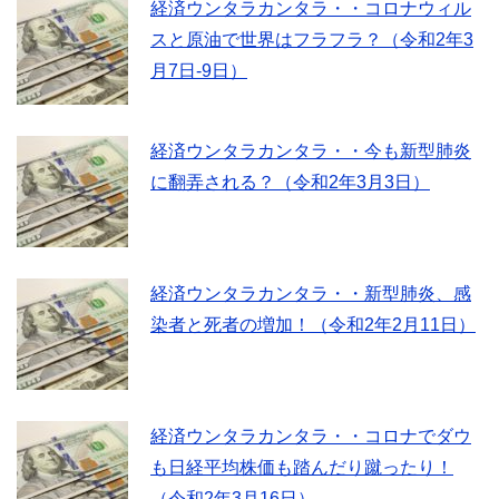
経済ウンタラカンタラ・・コロナウィル
スと原油で世界はフラフラ？（令和2年3
月7日-9日）
経済ウンタラカンタラ・・今も新型肺炎
に翻弄される？（令和2年3月3日）
経済ウンタラカンタラ・・新型肺炎、感
染者と死者の増加！（令和2年2月11日）
経済ウンタラカンタラ・・コロナでダウ
も日経平均株価も踏んだり蹴ったり！
（令和2年3月16日）