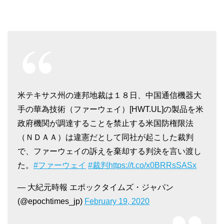
米テキサス州の連邦地裁は１８日、中国通信機器大
手の華為技術（ファーウェイ）[HWT.UL]の製品を米
政府機関が調達することを禁止する米国防権限法
（ＮＤＡＡ）は違憲だとして同社が起こした裁判
で、ファーウェイの訴えを棄却する判決を言い渡し
た。
#ファーウェイ
#裁判
https://t.co/x0BRRsSASx
— 大紀元時報 エポックタイムズ・ジャパン
(@epochtimes_jp)
February 19, 2020