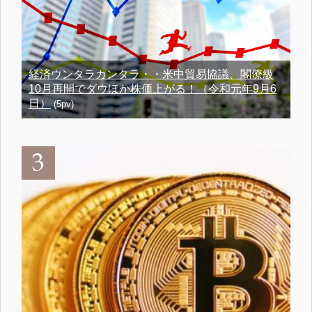
経済ウンタラカンタラ・・米中貿易協議、閣僚級
10月再開でダウほか株価上がる！（令和元年9月6
日）
(5pv)