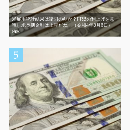
米雇用統計結果は諸刃の剣か？FRBの利上げを意
識し米長期金利は上昇だね！（令和4年8月6日）
(4pv)