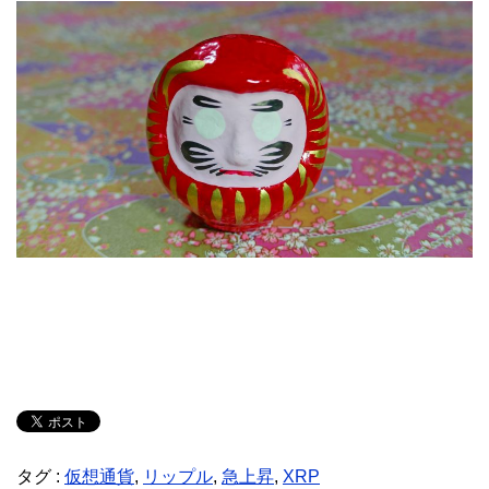
タグ :
仮想通貨
,
リップル
,
急上昇
,
XRP