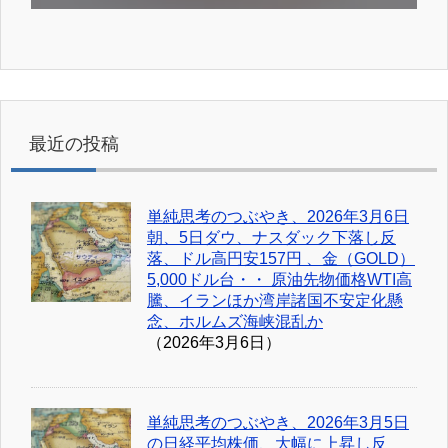
最近の投稿
単純思考のつぶやき、2026年3月6日
朝、5日ダウ、ナスダック下落し反
落、ドル高円安157円 、金（GOLD）
5,000ドル台・・ 原油先物価格WTI高
騰、イランほか湾岸諸国不安定化懸
念、ホルムズ海峡混乱か
（2026年3月6日）
単純思考のつぶやき、2026年3月5日
の日経平均株価、大幅に上昇し反