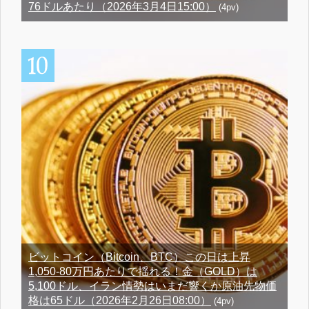
76ドルあたり（2026年3月4日15:00）
(4pv)
ビットコイン（Bitcoin、BTC）この日は上昇
1,050-80万円あたりで揺れる！金（GOLD）は
5,100ドル、イラン情勢はいまだ響くか原油先物価
格は65ドル（2026年2月26日08:00）
(4pv)