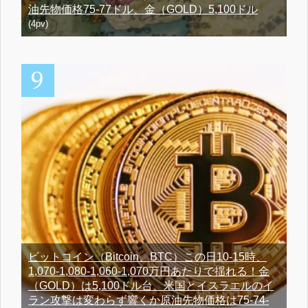
油先物価格75-77ドル、金（GOLD）5,100ドル
(4pv)
ビットコイン（Bitcoin、BTC）この日10-15時、
1,070-1,080-1,060-1,070万円あたりで揺れる！金
（GOLD）は5,100ドル台、米国とイスラエルのイ
ラン攻撃は変わらず響くか原油先物価格は75-74-