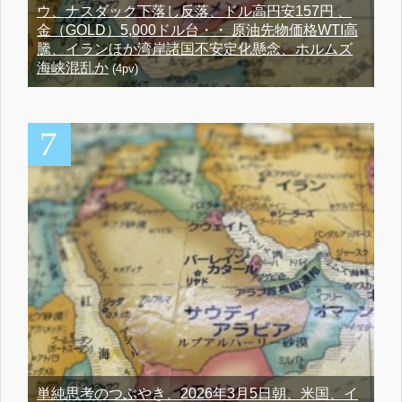
ウ、ナスダック下落し反落、ドル高円安157円 、
金（GOLD）5,000ドル台・・ 原油先物価格WTI高
騰、イランほか湾岸諸国不安定化懸念、ホルムズ
海峡混乱か
(4pv)
単純思考のつぶやき、2026年3月5日朝、米国、イ