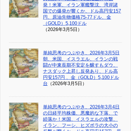
発！米軍、イラン軍艦撃沈、湾岸諸
国での爆発が響くか、ドル高円安157
円、原油先物価格75-77ドル、金
（GOLD）5,100ドル
（2026年3月5日）
単純思考のつぶやき、2026年3月5日
朝、米国、イスラエル、イランの戦
闘が中東長期不安定を醸すもダウ、
ナスダック上昇し反発あり、ドル高
円安157円 、金（GOLD）5,100ドル
台
（2026年3月5日）
単純思考のつぶやき、2026年3月4日
の日経平均株価、悪魔的な下落、で
続落か！米国、イスラエルの攻撃、
イラン、フーシ、ヒズボラの大小の