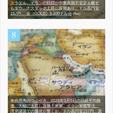
スラエル、イランの戦闘が中東長期不安定を醸す
もダウ、ナスダック上昇し反発あり、ドル高円安
157円 、金（GOLD）5,100ドル台
(4pv)
単純思考のつぶやき、2026年3月5日の日経平均株
価、大幅に上昇し反発！米軍、イラン軍艦撃沈、
湾岸諸国での爆発が響くか、ドル高円安157円、原