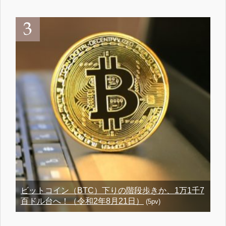
ビットコイン（BTC）下りの階段歩きか、1万1千7
百ドル台へ！（令和2年8月21日）
(5pv)