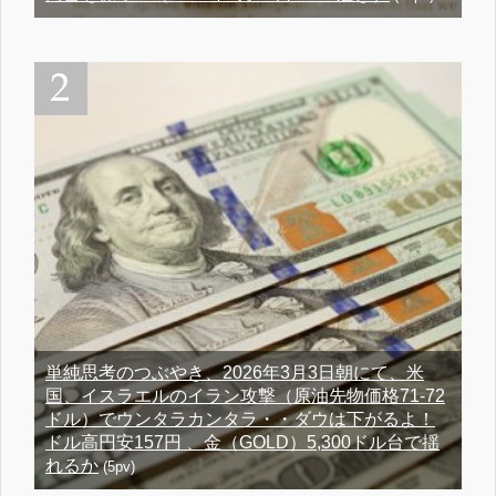
単純思考のつぶやき、2026年3月3日朝にて、米
国、イスラエルのイラン攻撃（原油先物価格71-72
ドル）でウンタラカンタラ・・ダウは下がるよ！
ドル高円安157円 、金（GOLD）5,300ドル台で揺
れるか
(5pv)