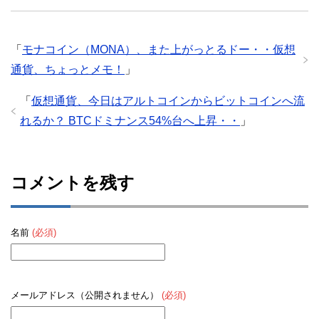
「
モナコイン（MONA）、また上がっとるドー・・仮想
通貨、ちょっとメモ！
」
「
仮想通貨、今日はアルトコインからビットコインへ流
れるか？ BTCドミナンス54%台へ上昇・・
」
コメントを残す
名前
(必須)
メールアドレス（公開されません）
(必須)