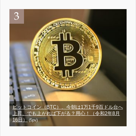
ビットコイン（BTC）、今朝は1万1千9百ドル台へ
上昇、でも上がれば下がる？用心！（令和2年8月
16日）
(5pv)