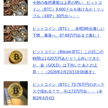
今朝の仮想通貨は上昇の勢い、ビットコ
イン（BTC）8,600ドルを抜けるか！リッ
プル（XRP）30円台へ・・
ビットコイン（BTC）、未明3時台激しい
下降、暴落へ、87-89万円台まで進む！
ビットコイン（Bitcoin,BTC）この日この
時間は1,020万円あたり！上向いてきた
か、金（GOLD）は下向いたあとの上
昇・・（2026年2月23日18:00過ぎ）
ビットコイン（BTC）73-76万円のボック
スで揺れる？で、今は73万円台・・（令
和2年4月4日