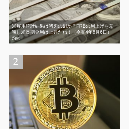
米雇用統計結果は諸刃の剣か？FRBの利上げを意
識し米長期金利は上昇だね！（令和4年8月6日）
(5pv)