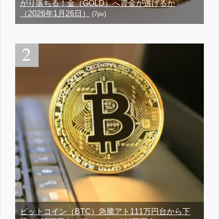
がり落ちる！金（GOLD）へ資金が逃げるか
（2026年1月26日）
(7pv)
ビットコイン（BTC）急騰アト111万円台から下