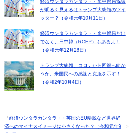
経済ウンタラカンタラ・・米中貿易協議
が明るく見えるはトランプ大統領のツイ
ッター？（令和元年10月11日）
経済ウンタラカンタラ・・米中貿易だけ
でなく、日中韓（RCEP）もあるよ！
（令和元年12月28日）
トランプ大統領、コロナから回復へ向か
うか、米国民への感謝と克服を示す！
（令和2年10月4日）
「
経済ウンタラカンタラ・・英国のEU離脱など世界経
済へのマイナスイメージは小さくなった？（令和元年9