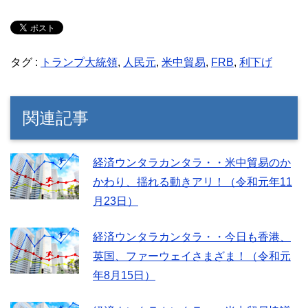
タグ :
トランプ大統領
,
人民元
,
米中貿易
,
FRB
,
利下げ
関連記事
経済ウンタラカンタラ・・米中貿易のか
かわり、揺れる動きアリ！（令和元年11
月23日）
経済ウンタラカンタラ・・今日も香港、
英国、ファーウェイさまざま！（令和元
年8月15日）