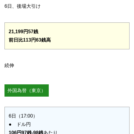
6日、後場大引け
21,199円57銭
前日比113円63銭高
続伸
外国為替（東京）
6日（17:00）
● ドル円
106円97銭-98銭
あたり