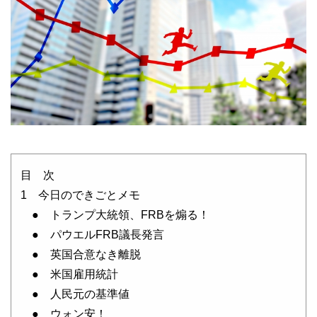
目 次
1 今日のできごとメモ
● トランプ大統領、FRBを煽る！
● パウエルFRB議長発言
● 英国合意なき離脱
● 米国雇用統計
● 人民元の基準値
● ウォン安！