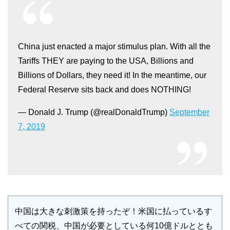
China just enacted a major stimulus plan. With all the
Tariffs THEY are paying to the USA, Billions and
Billions of Dollars, they need it! In the meantime, our
Federal Reserve sits back and does NOTHING!
— Donald J. Trump (@realDonaldTrump)
September
7, 2019
中国は大きな刺激策を持ったぞ！米国に払っているす
べての関税、中国が必要としている何10億ドルととも