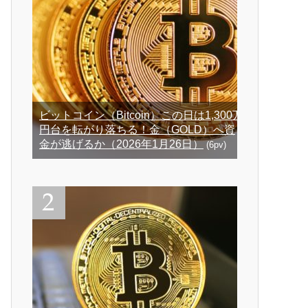
ビットコイン（Bitcoin）この日は1,300万
円台を転がり落ちる！金（GOLD）へ資
金が逃げるか（2026年1月26日）
(6pv)