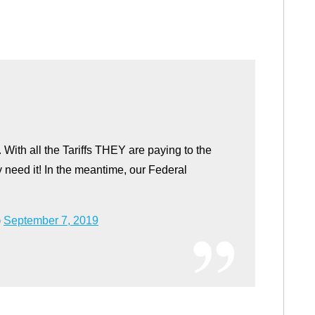
 With all the Tariffs THEY are paying to the
y need it! In the meantime, our Federal
)
September 7, 2019