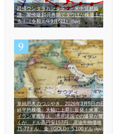
経済ウンタラカンタラ・・米中貿易協
議、閣僚級10月再開でダウほか株価上が
る！（令和元年9月6日）
(5pv)
単純思考のつぶやき、2026年3月5日の日
経平均株価、大幅に上昇し反発！米軍、
イラン軍艦撃沈、湾岸諸国での爆発が響
くか、ドル高円安157円、原油先物価格
75-77ドル、金（GOLD）5,100ドル
(4pv)