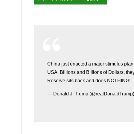
China just enacted a major stimulus plan.
USA, Billions and Billions of Dollars, the
Reserve sits back and does NOTHING!
— Donald J. Trump (@realDonaldTrump