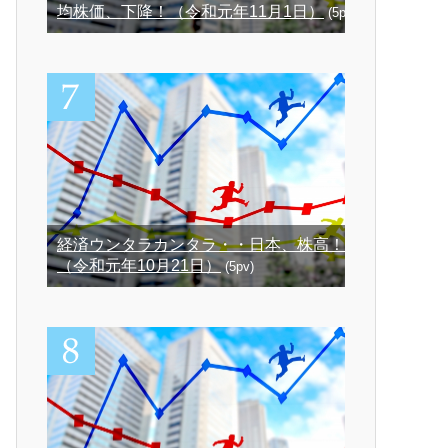
均株価、下降！（令和元年11月1日）
(5pv)
経済ウンタラカンタラ・・日本、株高！
（令和元年10月21日）
(5pv)