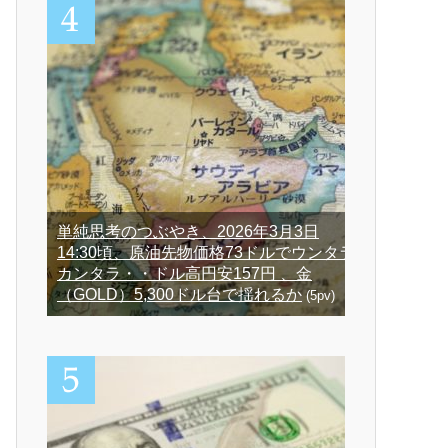
単純思考のつぶやき、2026年3月3日
14:30頃、原油先物価格73ドルでウンタラ
カンタラ・・ドル高円安157円 、金
（GOLD）5,300ドル台で揺れるか
(5pv)