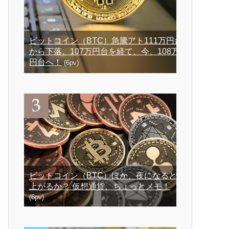
ビットコイン（BTC）急騰アト111万円台
から下落、107万円台を経て、今、108万
円台へ！
(6pv)
ビットコイン（BTC）ほか、夜になると
上がるか？ 仮想通貨、ちょっとメモ！
(6pv)