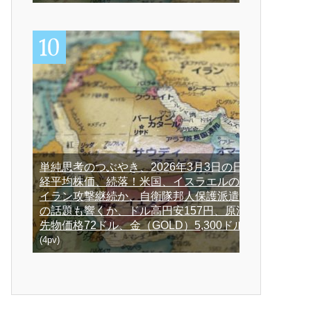
単純思考のつぶやき、2026年3月3日の日
経平均株価、続落！米国、イスラエルの
イラン攻撃継続か、自衛隊邦人保護派遣
の話題も響くか、ドル高円安157円、原油
先物価格72ドル、金（GOLD）5,300ドル
(4pv)