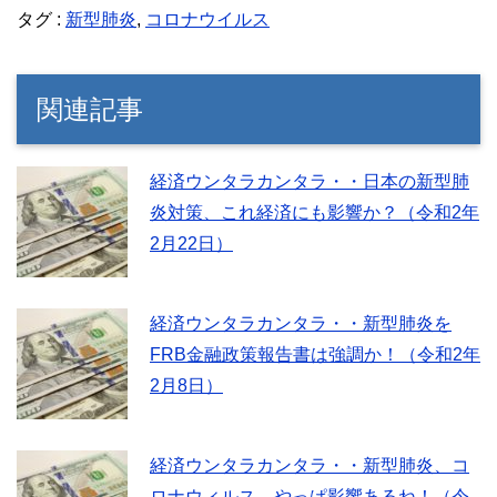
タグ :
新型肺炎
,
コロナウイルス
関連記事
経済ウンタラカンタラ・・日本の新型肺
炎対策、これ経済にも影響か？（令和2年
2月22日）
経済ウンタラカンタラ・・新型肺炎を
FRB金融政策報告書は強調か！（令和2年
2月8日）
経済ウンタラカンタラ・・新型肺炎、コ
ロナウィルス、やっぱ影響あるね！（令