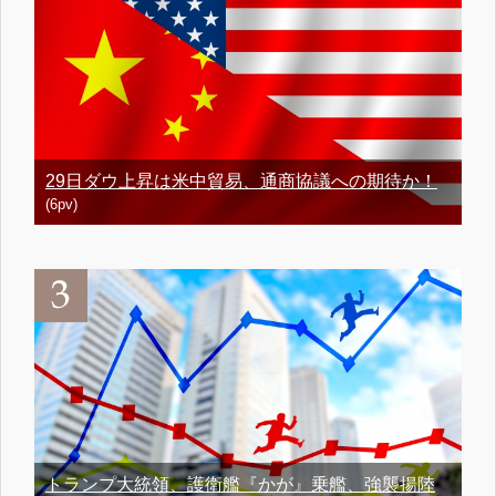
29日ダウ上昇は米中貿易、通商協議への期待か！
(6pv)
トランプ大統領、護衛艦『かが』乗艦、強襲揚陸