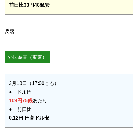
前日比33円48銭安
反落！
外国為替（東京）
2月13日（17:00ころ）
● ドル円
109円75銭
あたり
● 前日比
0.12円 円高ドル安