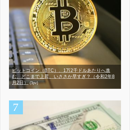
ビットコイン（BTC）、1万2千ドルあたりへ進
む、どこまで上昇、いささか早すぎ？（令和2年8
月2日）
(3pv)