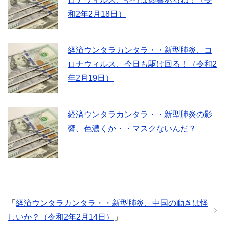
和2年2月18日）
経済ウンタラカンタラ・・新型肺炎、コ
ロナウィルス、今日も駆け回る！（令和2
年2月19日）
経済ウンタラカンタラ・・新型肺炎の影
響、色濃くか・・マスクないんだ？
「
経済ウンタラカンタラ・・新型肺炎、中国の動きは怪
しいか？（令和2年2月14日）
」