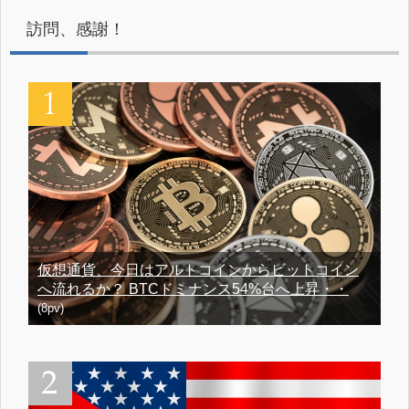
訪問、感謝！
仮想通貨、今日はアルトコインからビットコイン
へ流れるか？ BTCドミナンス54%台へ上昇・・
(8pv)