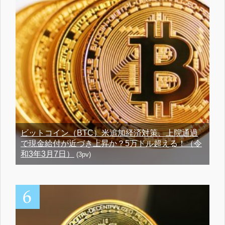
ビットコイン（BTC）米追加経済対策、上院通過
で現金給付が近づき上昇か？5万ドル超える！（令
和3年3月7日）
(3pv)