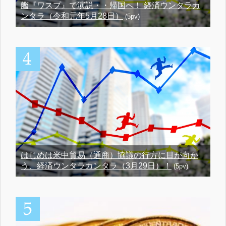
艦『ワスプ』で演説・・帰国へ！ 経済ウンタラカ
ンタラ（令和元年5月28日）
(5pv)
はじめは米中貿易（通商）協議の行方に目が向か
う、経済ウンタラカンタラ（3月29日）！
(5pv)