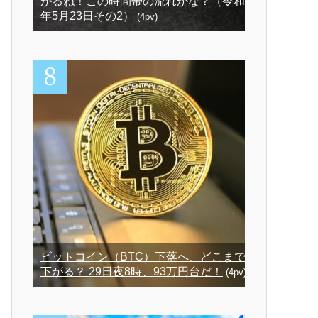
がるね！この時間帯の流れかな？（令和3
年5月23日その2）
(4pv)
ビットコイン（BTC）下落へ、どこまで
下がる？ 29日夜8時、93万円台だ！
(4pv)