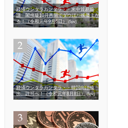
経済ウンタラカンタラ・・米中貿易協
議、閣僚級10月再開でダウほか株価上が
る！（令和元年9月6日）
(5pv)
経済ウンタラカンタラ・・韓国向け輸
出、許可へ！（令和元年8月8日）
(5pv)