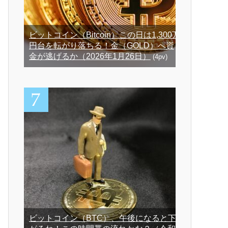
ビットコイン（Bitcoin）この日は1,300万
円台を転がり落ちる！金（GOLD）へ資
金が逃げるか（2026年1月26日）
(4pv)
ビットコイン（BTC）、午後になると下