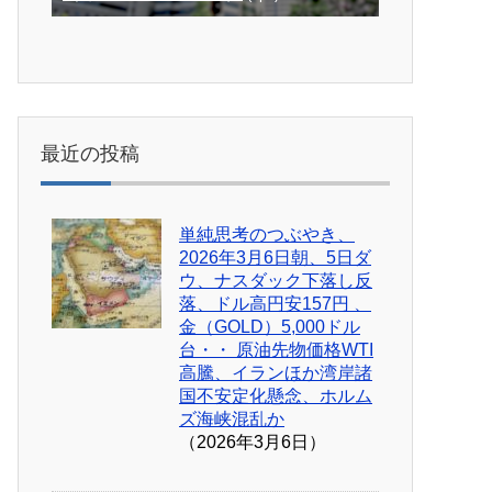
最近の投稿
単純思考のつぶやき、
2026年3月6日朝、5日ダ
ウ、ナスダック下落し反
落、ドル高円安157円 、
金（GOLD）5,000ドル
台・・ 原油先物価格WTI
高騰、イランほか湾岸諸
国不安定化懸念、ホルム
ズ海峡混乱か
（2026年3月6日）