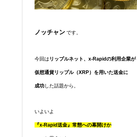
ノッチャン
です。
今回は
リップルネット、x-Rapidの利用企業が
仮想通貨リップル（XRP）を用いた送金に
成功
した話題から。
いよいよ
『x-Rapid送金』常態への幕開けか