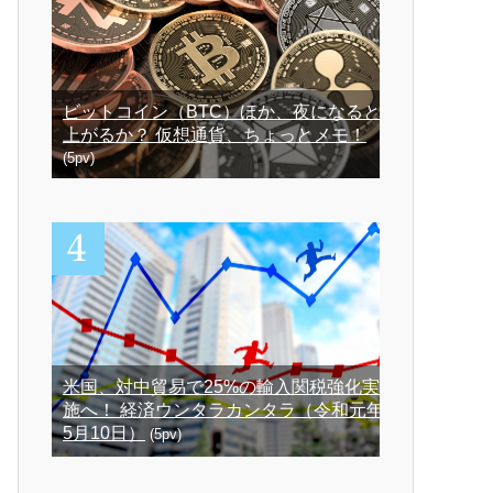
ビットコイン（BTC）ほか、夜になると
上がるか？ 仮想通貨、ちょっとメモ！
(5pv)
米国、対中貿易で25%の輸入関税強化実
施へ！ 経済ウンタラカンタラ（令和元年
5月10日）
(5pv)