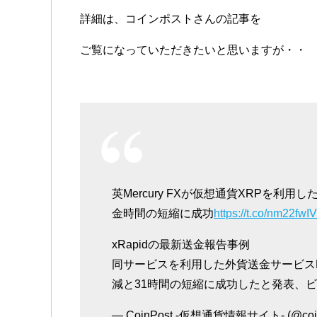
詳細は、コインポストさんの記事を
ご覧になっていただきたいと思いますが・・
英Mercury FXが仮想通貨XRPを利用
金時間の短縮に成功
https://t.co/nm22fwIV
xRapidの最新送金報告事例
同サービスを利用した外貨送金サービスMer
減と31時間の短縮に成功したと発表、
— CoinPost -仮想通貨情報サイト- (@coin