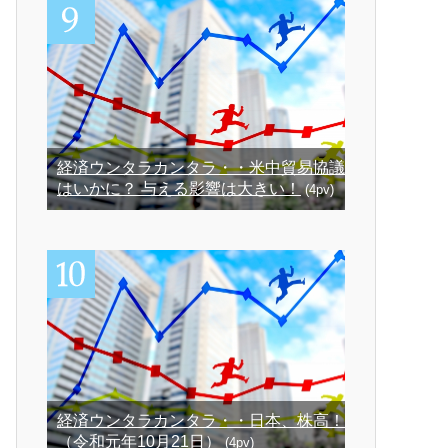
経済ウンタラカンタラ・・米中貿易協議
はいかに？ 与える影響は大きい！
(4pv)
経済ウンタラカンタラ・・日本、株高！
（令和元年10月21日）
(4pv)