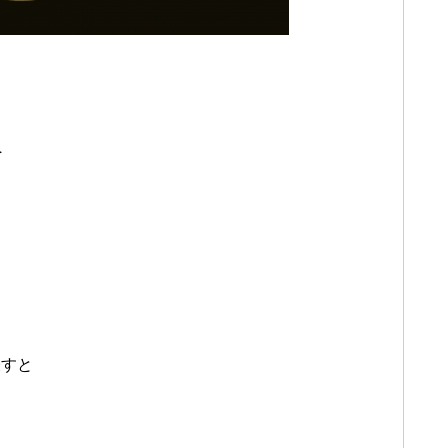
へ
表すと