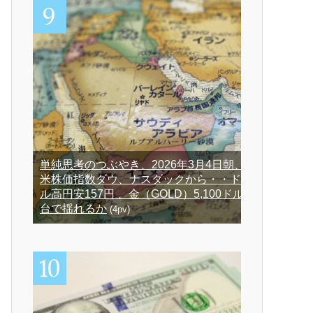
単純思考のつぶやき、2026年3月4日朝、
米株価指数ダウ、ナスダックから・・ド
ル高円安157円 、金（GOLD）5,100ドル
台で揺れるか
(4pv)