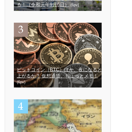
る！（令和元年9月6日）
(6pv)
ビットコイン（BTC）ほか、夜になると
上がるか？ 仮想通貨、ちょっとメモ！
(6pv)