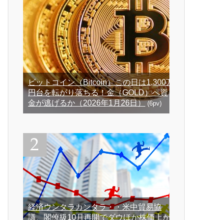
ビットコイン（Bitcoin）この日は1,300万
円台を転がり落ちる！金（GOLD）へ資
金が逃げるか（2026年1月26日）
(6pv)
経済ウンタラカンタラ・・米中貿易協
議、閣僚級10月再開でダウほか株価上が