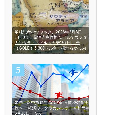
単純思考のつぶやき、2026年3月3日
14:30頃、原油先物価格73ドルでウンタラ
カンタラ・・ドル高円安157円 、金
（GOLD）5,300ドル台で揺れるか
(5pv)
米国、対中貿易で25%の輸入関税強化実
施へ！ 経済ウンタラカンタラ（令和元年
5月10日）
(5pv)