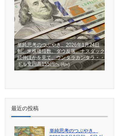
単純思考のつぶやき、2026年1月24日
朝、米株価指数、ダウ反落、ナスダック
続伸ほかを見て、ウンタラカンタラ・・
ドル安円高155円へ
(4pv)
最近の投稿
単純思考のつぶやき、