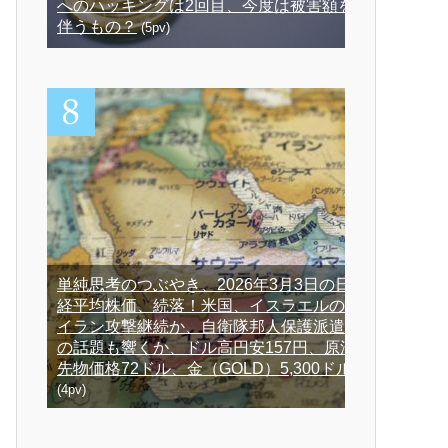
へのハッキングは2回目、今度は被害額を
伴うもの？
(5pv)
単純思考のつぶやき、2026年3月3日の日
経平均株価、続落！米国、イスラエルの
イラン攻撃継続か、自衛隊邦人保護派遣
の話題も響くか、ドル高円安157円、原油
先物価格72ドル、金（GOLD）5,300ドル
(4pv)