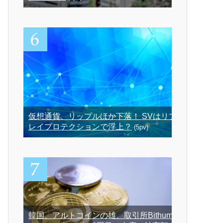
仮想通貨、リップルほか下落！ SVはリプ
レイプロテクションで浮上？
(5pv)
韓国、アルトコインの雄、取引所Bithumb